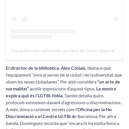
Una publicación compartida por Gent de Carrer (@gentdecarrer)
El director de la biblioteca, Àlex Cosials
, destaca que
l’equipament “està al servei de la ciutat i de la diversitat que
viuen les seves ciutadanes”. Per això considera
“un acte de
normalitat”
acollir exposicions d’aquest tipus.
La mostra
explica què és l’LGTBI-fòbia.
També detalla quins
protocols existeixen davant d’agressions o discriminacions.
A més, dona a conèixer serveis com l’
Oficina per la No
Discriminació o el Centre LGTBI d
e Barcelona. Per altra
banda, Domínguez recorda que “encara hi ha molta feina a