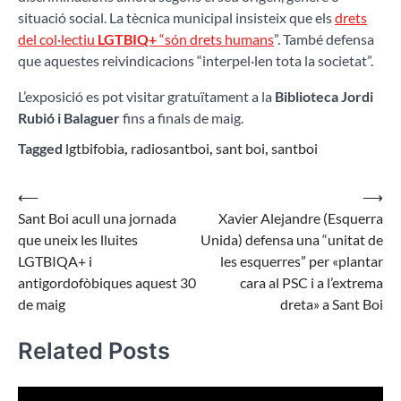
situació social. La tècnica municipal insisteix que els
drets
del col·lectiu
LGTBIQ+
“són drets humans
”. També defensa
que aquestes reivindicacions “interpel·len tota la societat”.
L’exposició es pot visitar gratuïtament a la
Biblioteca Jordi
Rubió i Balaguer
fins a finals de maig.
Tagged
lgtbifobia
,
radiosantboi
,
sant boi
,
santboi
Navegació
⟵
⟶
Sant Boi acull una jornada
Xavier Alejandre (Esquerra
d'entrades
que uneix les lluites
Unida) defensa una “unitat de
LGTBIQA+ i
les esquerres” per «plantar
antigordofòbiques aquest 30
cara al PSC i a l’extrema
de maig
dreta» a Sant Boi
Related Posts