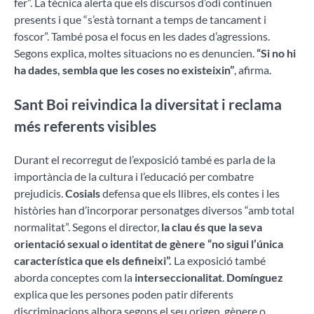
fer”. La tècnica alerta que els discursos d’odi continuen
presents i que “s’està tornant a temps de tancament i
foscor”. També posa el focus en les dades d’agressions.
Segons explica, moltes situacions no es denuncien.
“Si no hi
ha dades, sembla que les coses no existeixin”
, afirma.
Sant Boi reivindica la diversitat i reclama
més referents visibles
Durant el recorregut de l’exposició també es parla de la
importància de la cultura i l’educació per combatre
prejudicis.
Cosials
defensa que els llibres, els contes i les
històries han d’incorporar personatges diversos “amb total
normalitat”. Segons el director,
la clau és que la seva
orientació sexual o identitat de gènere “no sigui l’única
característica que els defineixi”.
La exposició també
aborda conceptes com la
interseccionalitat
.
Domínguez
explica que les persones poden patir diferents
discriminacions alhora segons el seu origen, gènere o