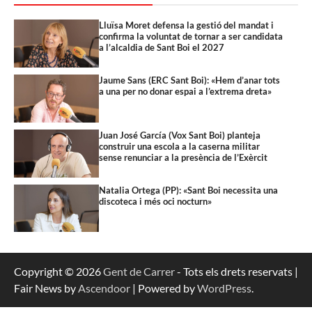
Lluïsa Moret defensa la gestió del mandat i
confirma la voluntat de tornar a ser candidata
a l’alcaldia de Sant Boi el 2027
Jaume Sans (ERC Sant Boi): «Hem d’anar tots
a una per no donar espai a l’extrema dreta»
Juan José García (Vox Sant Boi) planteja
construir una escola a la caserna militar
sense renunciar a la presència de l’Exèrcit
Natalia Ortega (PP): «Sant Boi necessita una
discoteca i més oci nocturn»
Copyright © 2026
Gent de Carrer
- Tots els drets reservats |
Fair News by
Ascendoor
| Powered by
WordPress
.