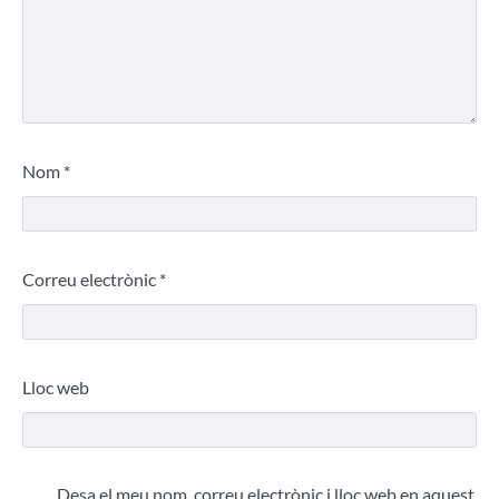
Nom
*
Correu electrònic
*
Lloc web
Desa el meu nom, correu electrònic i lloc web en aquest