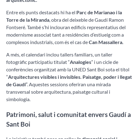
Entre els punts destacats hi ha el
Parc de Marianao i la
Torre de la Miranda
, obra del deixeble de Gaudí Ramon
Fontseré. També s’hi inclouran edificis representatius del
modernisme associat tant a residències d’estiueig com a
complexos industrials, com és el cas de
Can Massallera.
A més, el calendari inclou tallers familiars, un taller
fotogràfic participatiu titulat “
Analogies
” i un cicle de
conferències organitzat amb la UNED Sant Boi sota el títol
“
Arquitectures visibles i invisibles. Paisatge, poder i llegat
de Gaudí
”. Aquestes sessions oferiran una mirada
transversal sobre arquitectura, paisatge cultural i
simbologia.
Patrimoni, salut i comunitat envers Gaudí a
Sant Boi
La iniciativa també posa en relleu
la dimensió social i