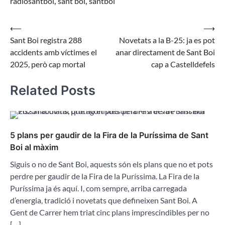
radiosantboi
,
sant boi
,
santboi
Navegació
⟵
⟶
Sant Boi registra 288
Novetats a la B-25: ja es pot
d'entrades
accidents amb víctimes el
anar directament de Sant Boi
2025, però cap mortal
cap a Castelldefels
Related Posts
5 plans per gaudir de la Fira de la Puríssima de Sant
Boi al màxim
Siguis o no de Sant Boi, aquests són els plans que no et pots
perdre per gaudir de la Fira de la Puríssima. La Fira de la
Puríssima ja és aquí. I, com sempre, arriba carregada
d’energia, tradició i novetats que defineixen Sant Boi. A
Gent de Carrer hem triat cinc plans imprescindibles per no
[…]