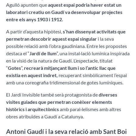
Agulló apunten que
aquest espai podria haver estat un
laboratori creatiu on Gaudí va desenvolupar projectes
entre els anys 1903 i 1912.
A partir d’aquesta hipòtesi,
s’han dissenyat activitats que
permetran descobrir aquest espai singular
i la seva
possible relació amb l’obra gaudiniana. Entre les propostes
destaca el “
Jardí de llum
”, una instal·lació lumínica inspirada
en la visió de la natura de Gaudí. L’espectacle, titulat
“
Gotes
”,
recrearà mitjançant llum i so l’antic llac que
existia en aquest indret,
recuperant simbòlicament l’espai
amb una coreografia tridimensional de gotes lumíniques.
El Jardí Invisible també serà protagonista de
diverses
visites guiades que permetran conèixer elements
històrics i arquitectònics
amb paral·lelismes amb altres
obres atribuïdes a Gaudí a Catalunya.
Antoni Gaudí i la seva relació amb Sant Boi