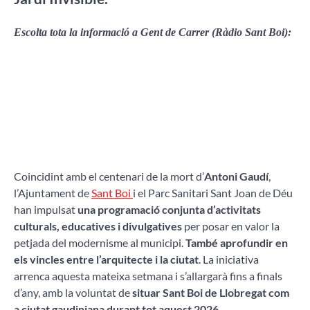
Escolta tota la informació a Gent de Carrer (Ràdio Sant Boi):
Coincidint amb el centenari de la mort d’
Antoni Gaudí
,
l’Ajuntament de
Sant Boi
i el Parc Sanitari Sant Joan de Déu
han impulsat
una programació conjunta d’activitats
culturals, educatives i divulgatives
per posar en valor la
petjada del modernisme al municipi.
També aprofundir en
els vincles entre l’arquitecte i la ciutat
. La iniciativa
arrenca aquesta mateixa setmana i s’allargarà fins a finals
d’any, amb la voluntat de
situar Sant Boi de Llobregat com
a ciutat gaudiniana durant tot aquest 2026.