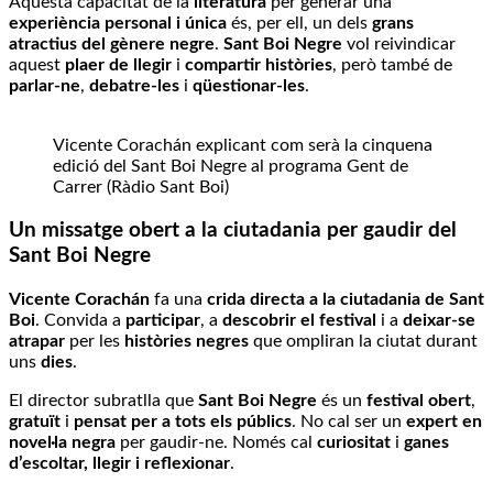
Aquesta capacitat de la
literatura
per generar una
experiència personal i única
és, per ell, un dels
grans
atractius del gènere negre
.
Sant Boi Negre
vol reivindicar
aquest
plaer de llegir
i
compartir històries
, però també de
parlar-ne
,
debatre-les
i
qüestionar-les
.
Vicente Corachán explicant com serà la cinquena
edició del Sant Boi Negre al programa Gent de
Carrer (Ràdio Sant Boi)
Un missatge obert a la ciutadania
per gaudir del
Sant Boi Negre
Vicente Corachán
fa una
crida directa a la ciutadania de Sant
Boi
. Convida a
participar
, a
descobrir el festival
i a
deixar-se
atrapar
per les
històries negres
que ompliran la ciutat durant
uns
dies
.
El director subratlla que
Sant Boi Negre
és un
festival obert
,
gratuït
i
pensat per a tots els públics
. No cal ser un
expert en
novel·la negra
per gaudir-ne. Només cal
curiositat
i
ganes
d’escoltar, llegir i reflexionar
.