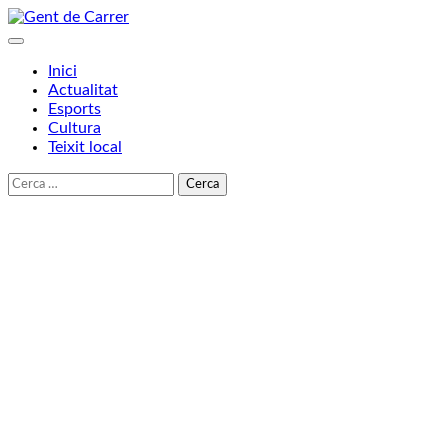
Skip
to
content
Inici
Actualitat
Esports
Cultura
Teixit local
Cerca: