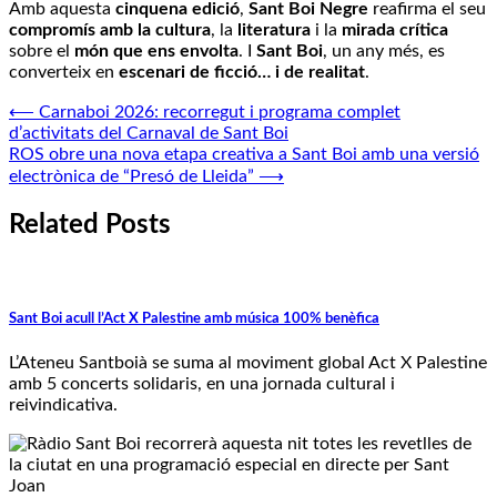
Amb aquesta
cinquena edició
,
Sant Boi Negre
reafirma el seu
compromís amb la cultura
, la
literatura
i la
mirada crítica
sobre el
món que ens envolta
. I
Sant Boi
, un any més, es
converteix en
escenari de ficció… i de realitat
.
Navegació
⟵
Carnaboi 2026: recorregut i programa complet
d’activitats del Carnaval de Sant Boi
d'entrades
ROS obre una nova etapa creativa a Sant Boi amb una versió
electrònica de “Presó de Lleida”
⟶
Related Posts
Sant Boi acull l’Act X Palestine amb música 100% benèfica
L’Ateneu Santboià se suma al moviment global Act X Palestine
amb 5 concerts solidaris, en una jornada cultural i
reivindicativa.