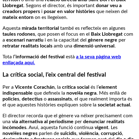
Llobregat
. Segons el director, és important
donar veu a
creadors propers
i
posar en valor històries
que neixen del
mateix entorn
on es llegeixen.
Aquesta
mirada territorial
també es reflecteix en algunes
taules rodones
, que posen el focus en el
Baix Llobregat
com
a
escenari narratiu
i en la capacitat del
gènere negre
per
retratar realitats locals
amb una
dimensió universal
.
Tota l
‘informació del festival
està
a la seva pàgina web
enllaçada aquí.
La crítica social, l’eix central del festival
Per a
Vicente Corachán
, la
crítica social
és l’
element
indispensable
que defineix la
novel·la negra
. Més enllà de
policies
,
detectius
o
assassinats
, el que realment importa és
el que aquestes històries expliquen sobre la
societat actual
.
El director recorda que el gènere va néixer precisament com
una
via alternativa al periodisme
per
denunciar realitats
incòmodes
. Avui, aquesta funció continua
vigent
. Les
novel·les negres
parlen de
suïcidis
,
violència
,
corrupció
,