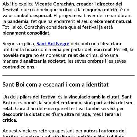
Així ho explica
Vicente Corachán
,
creador i director del
festival
, que reconeix que arribar a la
cinquena edició
té un
valor simbòlic especial
. El projecte va haver de frenar durant
la
pandèmia
, fet que ha endarrerit el seu
creixement natural
.
Tot i això, Corachán considera que el festival ja està
plenament consolidat
.
Segons explica,
Sant Boi Negre
neix amb una
idea clara
:
utilitzar la
ficció
com a
eina
per parlar del
món real
. Per ell, la
novel·la negra
no és només un
relat de crims
, sinó una
manera d’
analitzar la societat
, les seves
ombres
i les seves
contradiccions
.
Sant Boi com a escenari i com a identitat
Un dels
pilars del festival
és la
vinculació amb la ciutat
.
Sant
Boi
no és només la
seu del certamen
, sinó
part activa del seu
relat
. Corachán defensa que el festival també serveix per
descobrir la ciutat
des d’una
altra mirada
, més
literària
i
crítica
.
Aquest vincle es reforça apostant per
autors i autores del
territori
o amb una
relació directa amb Sant Boi i el Baix