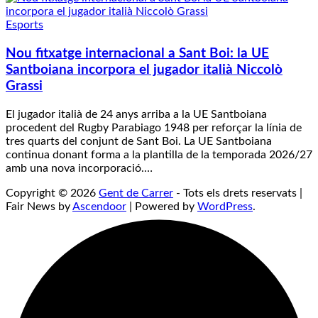
Esports
Nou fitxatge internacional a Sant Boi: la UE
Santboiana incorpora el jugador italià Niccolò
Grassi
El jugador italià de 24 anys arriba a la UE Santboiana
procedent del Rugby Parabiago 1948 per reforçar la línia de
tres quarts del conjunt de Sant Boi. La UE Santboiana
continua donant forma a la plantilla de la temporada 2026/27
amb una nova incorporació.…
Copyright © 2026
Gent de Carrer
- Tots els drets reservats |
Fair News by
Ascendoor
| Powered by
WordPress
.