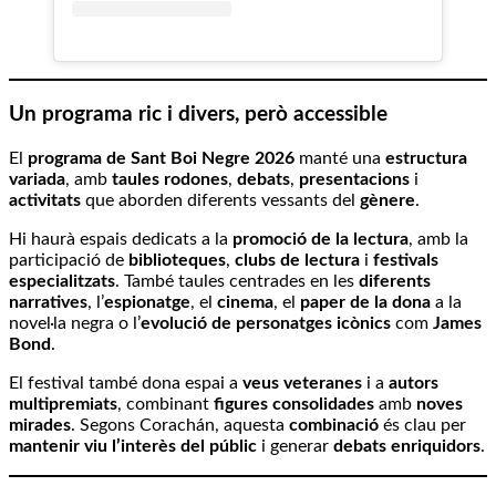
Un programa ric i divers, però accessible
El
programa de Sant Boi Negre 2026
manté una
estructura
variada
, amb
taules rodones
,
debats
,
presentacions
i
activitats
que aborden diferents vessants del
gènere
.
Hi haurà espais dedicats a la
promoció de la lectura
, amb la
participació de
biblioteques
,
clubs de lectura
i
festivals
especialitzats
. També taules centrades en les
diferents
narratives
, l’
espionatge
, el
cinema
, el
paper de la dona
a la
novel·la negra o l’
evolució de personatges icònics
com
James
Bond
.
El festival també dona espai a
veus veteranes
i a
autors
multipremiats
, combinant
figures consolidades
amb
noves
mirades
. Segons Corachán, aquesta
combinació
és clau per
mantenir viu l’interès del públic
i generar
debats enriquidors
.