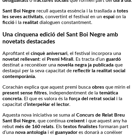
desigualtats
o
fractures socials
que formen part del
dia a dia
.
Sant Boi Negre
recull aquesta essència i la trasllada a
totes
les seves activitats
, convertint el festival en un
espai
on la
ficció
i la
realitat
dialoguen constantment.
Una cinquena edició del Sant Boi Negre amb
novetats destacades
Aprofitant el
cinquè aniversari
, el festival incorpora una
novetat rellevant
: el
Premi Mirall
. Es tracta d’un
guardó
destinat a reconèixer una
novel·la negra ja publicada
que
destaqui per la seva capacitat de
reflectir la realitat social
contemporània
.
Corachán explica que aquest premi busca
obres
que mirin el
present sense filtres
, independentment de la
temàtica
concreta
. El que es valora és la
força del retrat social
i la
capacitat d’
interpel·lar el lector
.
Aquesta nova iniciativa se suma al
Concurs de Relat Breu
Sant Boi Negre
, que continua
creixent
i que aquest any ha
rebut
més de 160 relats
. Els
textos finalistes
formaran part
d’una
nova antologia
i el
guanyador
es donarà a conèixer