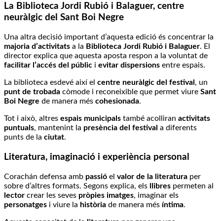
La Biblioteca Jordi Rubió i Balaguer, centre
neuràlgic
del Sant Boi Negre
Una altra decisió important d’aquesta edició és concentrar la
majoria d’activitats
a la
Biblioteca Jordi Rubió i Balaguer
. El
director explica que aquesta aposta respon a la voluntat de
facilitar l’accés del públic
i
evitar dispersions
entre espais.
La biblioteca esdevé així el
centre neuràlgic del festival
, un
punt de trobada
còmode i reconeixible que permet viure
Sant
Boi Negre
de manera més
cohesionada
.
Tot i això, altres
espais municipals
també acolliran
activitats
puntuals
, mantenint la
presència del festival
a diferents
punts de la
ciutat
.
Literatura, imaginació i experiència personal
Corachán defensa amb
passió
el
valor de la literatura
per
sobre d’altres formats. Segons explica, els
llibres
permeten al
lector
crear les seves
pròpies imatges
, imaginar els
personatges
i viure la
història
de manera més
íntima
.