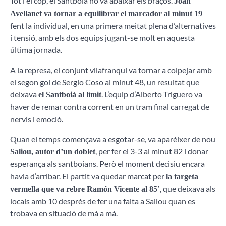
Tot i el cop, el Santboià no va abaixar els braços.
Joan
Avellanet va tornar a equilibrar el marcador al minut 19
fent la individual, en una primera meitat plena d’alternatives
i tensió, amb els dos equips jugant-se molt en aquesta
última jornada.
A la represa, el conjunt vilafranquí va tornar a colpejar amb
el segon gol de Sergio Coso al minut 48, un resultat que
deixava
. L’equip d’Alberto Triguero va
el Santboià al límit
haver de remar contra corrent en un tram final carregat de
nervis i emoció.
Quan el temps començava a esgotar-se, va aparèixer de nou
, per fer el 3-3 al minut 82 i donar
Saliou, autor d’un doblet
esperança als santboians. Però el moment decisiu encara
havia d’arribar. El partit va quedar marcat per
la targeta
, que deixava als
vermella que va rebre Ramón Vicente al 85′
locals amb 10 després de fer una falta a Saliou quan es
trobava en situació de mà a mà.