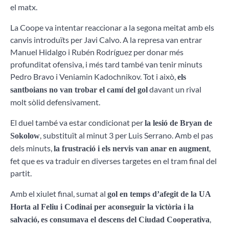
el matx.
La Coope va intentar reaccionar a la segona meitat amb els
canvis introduïts per Javi Calvo. A la represa van entrar
Manuel Hidalgo i Rubén Rodríguez per donar més
profunditat ofensiva, i més tard també van tenir minuts
Pedro Bravo i Veniamin Kadochnikov. Tot i això,
els
davant un rival
santboians no van trobar el camí del gol
molt sòlid defensivament.
El duel també va estar condicionat per
la lesió de Bryan de
, substituït al minut 3 per Luis Serrano. Amb el pas
Sokolow
dels minuts,
,
la frustració i els nervis van anar en augment
fet que es va traduir en diverses targetes en el tram final del
partit.
Amb el xiulet final, sumat al
gol en temps d’afegit de la UA
Horta al Feliu i Codinai per aconseguir la victòria i la
,
salvació,
es consumava el descens del Ciudad Cooperativa