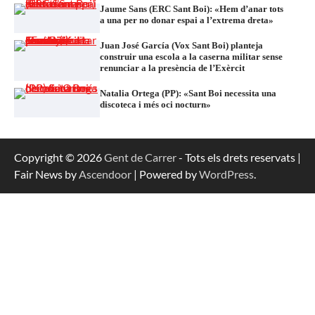
Jaume Sans (ERC Sant Boi): «Hem d’anar tots
a una per no donar espai a l’extrema dreta»
Juan José García (Vox Sant Boi) planteja
construir una escola a la caserna militar sense
renunciar a la presència de l’Exèrcit
Natalia Ortega (PP): «Sant Boi necessita una
discoteca i més oci nocturn»
Copyright © 2026
Gent de Carrer
- Tots els drets reservats |
Fair News by
Ascendoor
| Powered by
WordPress
.