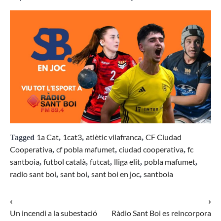
1a Cat
1cat3
atlètic vilafranca
CF Ciudad
Tagged
,
,
,
Cooperativa
cf pobla mafumet
ciudad cooperativa
fc
,
,
,
santboia
futbol català
futcat
lliga elit
pobla mafumet
,
,
,
,
,
radio sant boi
sant boi
sant boi en joc
santboia
,
,
,
⟵
⟶
Navegació
Un incendi a la subestació
Ràdio Sant Boi es reincorpora
d'entrades