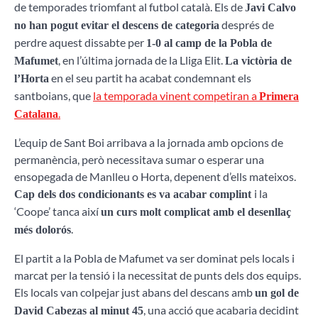
de temporades triomfant al futbol català. Els de
Javi Calvo
després de
no han pogut evitar el descens de categoria
perdre aquest dissabte per
1-0 al camp de la Pobla de
, en l’última jornada de la Lliga Elit.
Mafumet
La victòria de
en el seu partit ha acabat condemnant els
l’Horta
santboians, que
la temporada vinent competiran a
Primera
.
Catalana
L’equip de Sant Boi arribava a la jornada amb opcions de
permanència, però necessitava sumar o esperar una
ensopegada de Manlleu o Horta, depenent d’ells mateixos.
i la
Cap dels dos condicionants es va acabar complint
‘Coope’ tanca així
un curs molt complicat amb el desenllaç
.
més dolorós
El partit a la Pobla de Mafumet va ser dominat pels locals i
marcat per la tensió i la necessitat de punts dels dos equips.
Els locals van colpejar just abans del descans amb
un gol de
, una acció que acabaria decidint
David Cabezas al minut 45