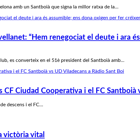
lona amb un Santboià que signa la millor ratxa de la…
vellanet: “Hem renegociat el deute i ara é
club, es converteix en el 51è president del Santboià amb…
s CF Ciudad Cooperativa i el FC Santboià 
l de descens i el FC…
victòria vital