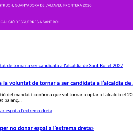
 la voluntat de tornar a ser candidata a l’alcaldia de
stió del mandat i confirma que vol tornar a optar a l'alcaldia el
fet balanç…
per no donar espai a l’extrema dreta»