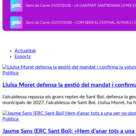
Actualitat
Esports
Política
Lluïsa Moret defensa la gestió del mandat i confirma
L'alcaldessa repassa els grans reptes de Sant Boi, defensa la ge
municipals de 2027, l'alcaldessa de Sant Boi, Lluïsa Moret, ha 
Política
Jaume Sans (ERC Sant Boi): «Hem d’anar tots a una 