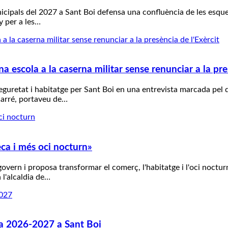
nicipals del 2027 a Sant Boi defensa una confluència de les esque
y per a les…
a escola a la caserna militar sense renunciar a la pre
eguretat i habitatge per Sant Boi en una entrevista marcada pel
Carré, portaveu de…
eca i més oci nocturn»
govern i proposa transformar el comerç, l'habitatge i l'oci noctu
 l'alcaldia de…
ada 2026-2027 a Sant Boi