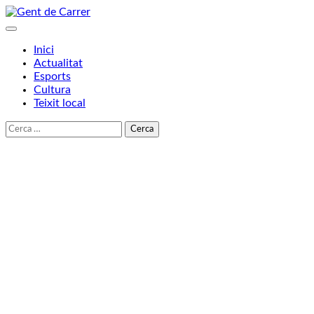
Skip
to
content
Inici
Actualitat
Esports
Cultura
Teixit local
Cerca: