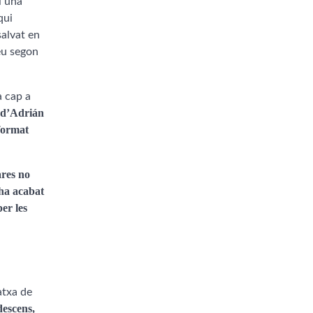
i una
qui
alvat en
eu segon
a cap a
 d’Adrián
format
ares no
 ha acabat
er les
atxa de
descens,