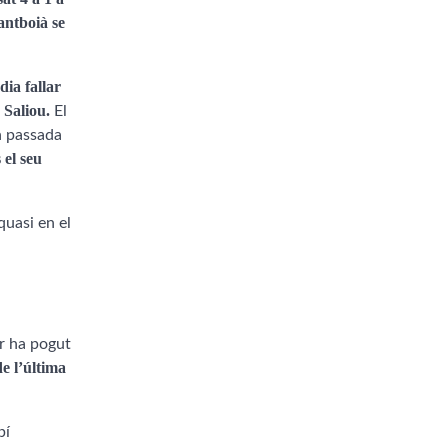
antboià se
dia fallar
e Saliou.
El
n passada
 el seu
quasi en el
r ha pogut
de l’última
bí