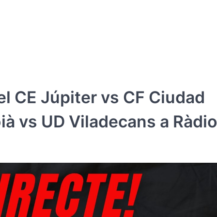
l CE Júpiter vs CF Ciudad
oià vs UD Viladecans a Ràdi