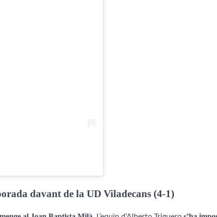
mporada davant de la UD Viladecans (4-1)
umenge al Joan Baptista Milà.
s’ha impos
L’equip d’Alberto Triguero