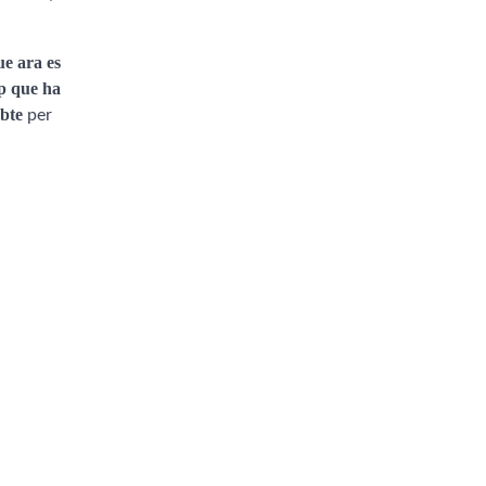
ue ara es
ip que ha
abte
per