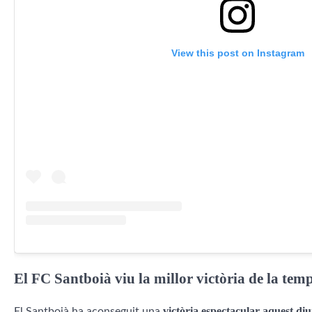
View this post on Instagram
El FC Santboià viu la millor victòria de la te
victòria espectacular aquest di
El Santboià ha aconseguit una