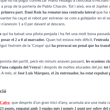
ut que no ha pogut connectar Manu Hidalgo a centrada d’Hicham 
a prop de la portería de Pablo Chacón. Tot i això, era el Júpiter 
a primera part
Dani Ruiz ha rematat una centrada lateral
,
que ha s
avanter ha caçat el rebot per estrenar-se com a golejador en el s
e n’anessin 1 a 0 per davant al descans.
z
qui ha baixat una pilota penjada i ha fet una molt bona passad
posar el 2 a 0 al marcador.
l’entrada
Quan tot estava més difícil,
ha provocat un penal que ha trans
 sigut l’extrem de la ‘Coope’ qui
les ocasions cl
onista del partit, però els minuts anaven passant,
d’una caiguda del Venya
tot
) i després de moltes aturades del joc
.
José Luis Márquez, el 2n entrenador, ha estat expulsat p
A més, el
ació
 Calvo
, que després d’un gran inici d’any, acumula ara una mala r
23 punts, empatat amb 3 equips més i només 1 punt per sobre del 