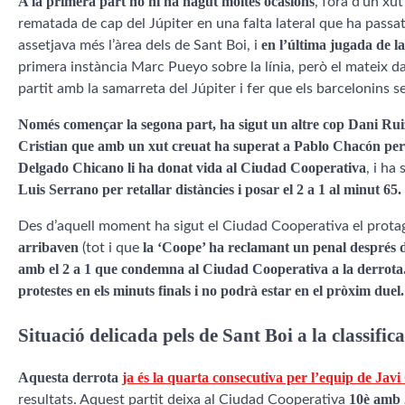
A la primera part no hi ha hagut moltes ocasions
, fora d’un x
rematada de cap del Júpiter en una falta lateral que ha passat 
en l’última jugada de l
assetjava més l’àrea dels de Sant Boi, i
primera instància Marc Pueyo sobre la línia, però el mateix d
partit amb la samarreta del Júpiter i fer que els barcelonins s
Només començar la segona part, ha sigut un altre cop Dani Rui
Cristian que amb un xut creuat ha superat a Pablo Chacón per 
Delgado Chicano li ha donat vida al Ciudad Cooperativa
, i ha
Luis Serrano per retallar distàncies i posar el 2 a 1
al minut 65.
Des d’aquell moment ha sigut el Ciudad Cooperativa el protag
arribaven
la ‘Coope’ ha reclamant un penal després 
(tot i que
amb el 2 a 1 que condemna al Ciudad Cooperativa a la derrota
protestes en els minuts finals i no podrà estar en el pròxim duel.
Situació delicada pels de Sant Boi a la classific
Aquesta derrota
ja és la quarta consecutiva per l’equip de Javi
10è amb 
resultats. Aquest partit deixa al Ciudad Cooperativa