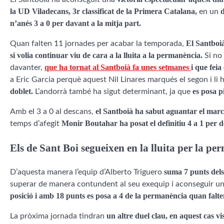
la UD Viladecans, 3r classificat de la Primera Catalana,
d
en un
n’anés 3 a 0 per davant a la mitja part.
El Santboià
Quan falten 11 jornades per acabar la temporada,
si volia continuar viu de cara a la lluita a la permanència.
Si no
que ha tornat al Santboià fa unes setmanes
i que feia
davanter,
a Eric Garcia perquè aquest Nil Linares marqués el segon i li
doblet.
es posa pi
L’andorrà també ha sigut determinant, ja que
el Santboià ha sabut aguantar el mar
Amb el 3 a 0 al descans,
Monir Boutahar ha posat el definitiu 4 a 1 per do
temps d’afegit
Els de Sant Boi segueixen en la lluita per la 
suma 7 punts dels
D’aquesta manera l’equip d’Alberto Triguero
superar de manera contundent al seu exequip i aconseguir una
posició i amb 18 punts es posa a 4 de la permanència quan falte
un altre duel clau, en aquest cas 
La pròxima jornada tindran