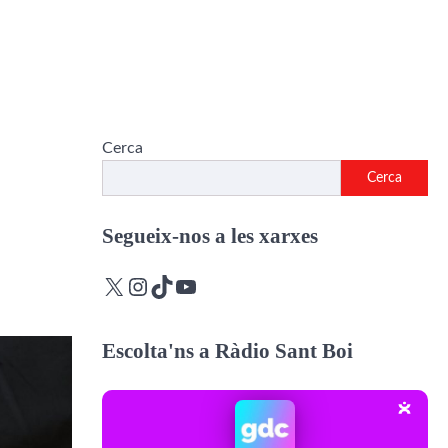
Cerca
Cerca
Segueix-nos a les xarxes
o
X
Instagram
TikTok
YouTube
Escolta'ns a Ràdio Sant Boi