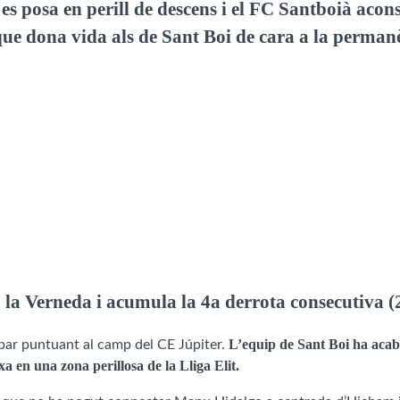
es posa en perill de descens i el FC Santboià acon
que dona vida als de Sant Boi de cara a la perman
la Verneda i acumula la 4a derrota consecutiva (
L’equip de Sant Boi ha acab
abar puntuant al camp del CE Júpiter.
ixa en una zona perillosa de la Lliga Elit.