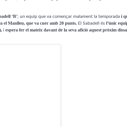
badell ‘B’
i q
, un equip que va començar malament la temporada
tra el Manlleu, que va cuer amb 20 punts.
l’únic equ
El Sabadell és
),
espera fer el mateix davant de la seva afició aquest pròxim diss
i