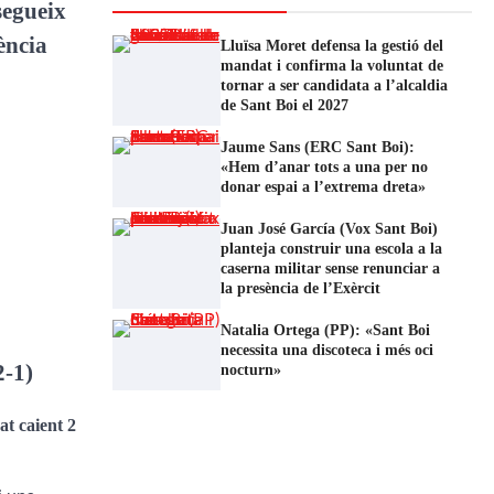
segueix
ència
Lluïsa Moret defensa la gestió del
mandat i confirma la voluntat de
tornar a ser candidata a l’alcaldia
de Sant Boi el 2027
Jaume Sans (ERC Sant Boi):
«Hem d’anar tots a una per no
donar espai a l’extrema dreta»
Juan José García (Vox Sant Boi)
planteja construir una escola a la
caserna militar sense renunciar a
la presència de l’Exèrcit
Natalia Ortega (PP): «Sant Boi
necessita una discoteca i més oci
2-1)
nocturn»
at caient 2