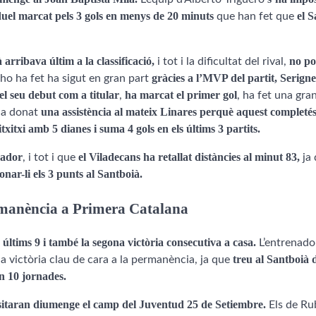
uel marcat pels 3 gols en menys de 20 minuts
el S
que han fet que
 arribava últim a la classificació,
no po
i tot i la dificultat del rival,
gràcies a l’MVP del partit, Serign
 ho ha fet ha sigut en gran part
 el seu debut com a titular
ha marcat el primer gol
,
, ha fet una gra
una assistència al mateix Linares perquè aquest completés
 ha donat
txitxi amb 5 dianes i suma 4 gols en els últims 3 partits.
cador
el Viladecans ha retallat distàncies al minut 83,
, i tot i que
ja 
nar-li els 3 punts al Santboià.
permanència a Primera Catalana
 últims 9 i també la segona victòria consecutiva a casa.
L’entrenado
treu al Santboià 
 victòria clau de cara a la permanència, ja que
n 10 jornades.
visitaran diumenge el camp del Juventud 25 de Setiembre.
Els de Ru