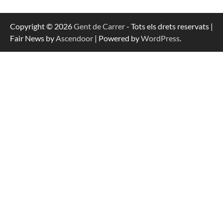
Copyright © 2026
Gent de Carrer
- Tots els drets reservats |
Fair News by
Ascendoor
| Powered by
WordPress
.