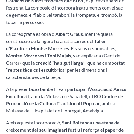
Catalans dels més trapelles que hi ha
”, explicava abans de
l’estrena. La composició incorpora instruments com el sac
de gemecs, el flabiol, el tamborí, la trompeta, el trombó, la
tuba i la percussió.
La coreografia és obra d’
Albert Graus
, mentre que la
construcció de la figura ha anat a càrrec del
Taller
d’Escultura Montse Morreres
. Els seus responsables,
Montse Morreres i Toni Mujals
, van explicar a «Gent de
Carrer» que
la creació “ha sigut llarga” i que ha comportat
“reptes tècnics i escultòrics”
per les dimensions i
característiques de la peça.
A la presentació també hi van participar l’
Associació Amics
Encultura’t
, amb la Mulassa de Sabadell, i
TRO Centre de
Producció de la Cultura Tradicional i Popular
, amb la
Mulassa de l’Hospitalet de Llobregat, Amalvígia.
Amb aquesta incorporació,
Sant Boi tanca una etapa de
creixement del seu imaginari festiu i reforça el paper de