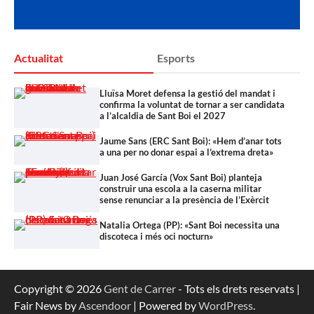
Actualitat
Esports
Lluïsa Moret defensa la gestió del mandat i
confirma la voluntat de tornar a ser candidata
a l’alcaldia de Sant Boi el 2027
Jaume Sans (ERC Sant Boi): «Hem d’anar tots
a una per no donar espai a l’extrema dreta»
Juan José García (Vox Sant Boi) planteja
construir una escola a la caserna militar
sense renunciar a la presència de l’Exèrcit
Natalia Ortega (PP): «Sant Boi necessita una
discoteca i més oci nocturn»
Copyright © 2026
Gent de Carrer
- Tots els drets reservats |
Fair News by
Ascendoor
| Powered by
WordPress
.