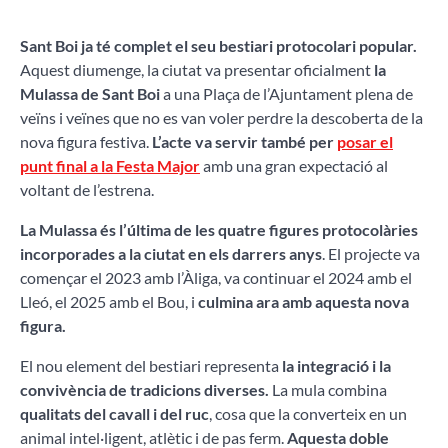
Sant Boi ja té complet el seu bestiari protocolari popular.
Aquest diumenge, la ciutat va presentar oficialment
la
Mulassa de Sant Boi
a una Plaça de l’Ajuntament plena de
veïns i veïnes que no es van voler perdre la descoberta de la
nova figura festiva.
L’acte va servir també per
posar el
punt final a la Festa Major
amb una gran expectació al
voltant de l’estrena.
La Mulassa és l’última de les quatre figures protocolàries
incorporades a la ciutat en els darrers anys
. El projecte va
començar el 2023 amb l’Àliga, va continuar el 2024 amb el
Lleó, el 2025 amb el Bou, i
culmina ara amb aquesta nova
figura.
El nou element del bestiari representa
la integració i la
convivència de tradicions diverses.
La mula combina
qualitats del cavall i del ruc
, cosa que la converteix en un
animal intel·ligent, atlètic i de pas ferm.
Aquesta doble