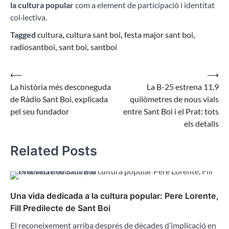
la cultura popular
com a element de participació i identitat
col·lectiva.
Tagged
cultura
,
cultura sant boi
,
festa major sant boi
,
radiosantboi
,
sant boi
,
santboi
Navegació
⟵
⟶
La història més desconeguda
La B-25 estrena 11,9
d'entrades
de Ràdio Sant Boi, explicada
quilòmetres de nous vials
pel seu fundador
entre Sant Boi i el Prat: tots
els detalls
Related Posts
Una vida dedicada a la cultura popular: Pere Lorente,
Fill Predilecte de Sant Boi
El reconeixement arriba després de dècades d’implicació en