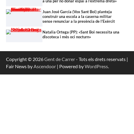
a una per no donar espai a l’extrema dreta»
Juan José García (Vox Sant Boi) planteja
construir una escola a la caserna militar
sense renunciar a la presència de l’Exèrcit
Natalia Ortega (PP): «Sant Boi necessita una
discoteca i més oci nocturn»
Copyright © 2026
Gent de Carrer
- Tots els drets reservats |
Fair News by
Ascendoor
| Powered by
WordPress
.