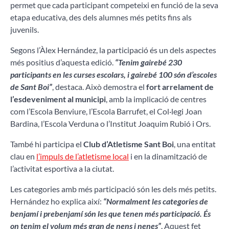
permet que cada participant competeixi en funció de la seva
etapa educativa, des dels alumnes més petits fins als
juvenils.
Segons l’Àlex Hernández, la participació és un dels aspectes
més positius d’aquesta edició.
“Tenim gairebé 230
participants en les curses escolars, i gairebé 100 són d’escoles
de Sant Boi”
, destaca. Això demostra el
fort arrelament de
l’esdeveniment al municipi
, amb la implicació de centres
com l’Escola Benviure, l’Escola Barrufet, el Col·legi Joan
Bardina, l’Escola Verduna o l’Institut Joaquim Rubió i Ors.
També hi participa el
Club d’Atletisme Sant Boi
, una entitat
clau en
l’impuls de l’atletisme local
i en la dinamització de
l’activitat esportiva a la ciutat.
Les categories amb més participació són les dels més petits.
Hernández ho explica així:
“Normalment les categories de
benjamí i prebenjamí són les que tenen més participació. És
on tenim el volum més gran de nens i nenes”
. Aquest fet