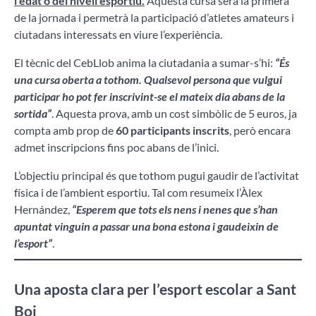
l’edat o del nivell esportiu.
Aquesta cursa serà la primera
de la jornada i permetrà la participació d’atletes amateurs i
ciutadans interessats en viure l’experiència.
El tècnic del CebLlob anima la ciutadania a sumar-s’hi:
“És
una cursa oberta a tothom. Qualsevol persona que vulgui
participar ho pot fer inscrivint-se el mateix dia abans de la
sortida”
. Aquesta prova, amb un cost simbòlic de 5 euros, ja
compta amb prop de
60 participants inscrits
, però encara
admet inscripcions fins poc abans de l’inici.
L’objectiu principal és que tothom pugui gaudir de l’activitat
física i de l’ambient esportiu. Tal com resumeix l’Àlex
Hernández,
“Esperem que tots els nens i nenes que s’han
apuntat vinguin a passar una bona estona i gaudeixin de
l’esport”
.
Una aposta clara per l’esport escolar a Sant
Boi