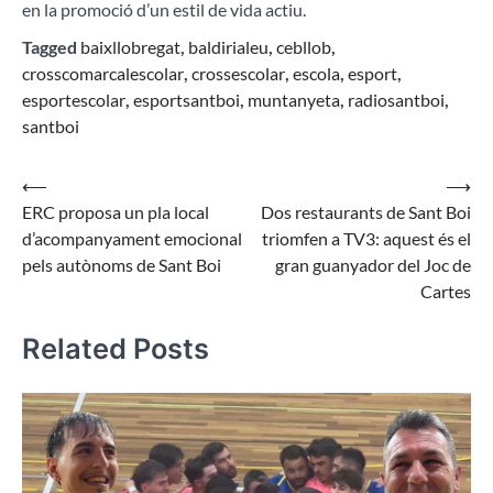
en la promoció d’un estil de vida actiu.
Tagged
baixllobregat
,
baldirialeu
,
cebllob
,
crosscomarcalescolar
,
crossescolar
,
escola
,
esport
,
esportescolar
,
esportsantboi
,
muntanyeta
,
radiosantboi
,
santboi
Navegació
⟵
⟶
ERC proposa un pla local
Dos restaurants de Sant Boi
d'entrades
d’acompanyament emocional
triomfen a TV3: aquest és el
pels autònoms de Sant Boi
gran guanyador del Joc de
Cartes
Related Posts