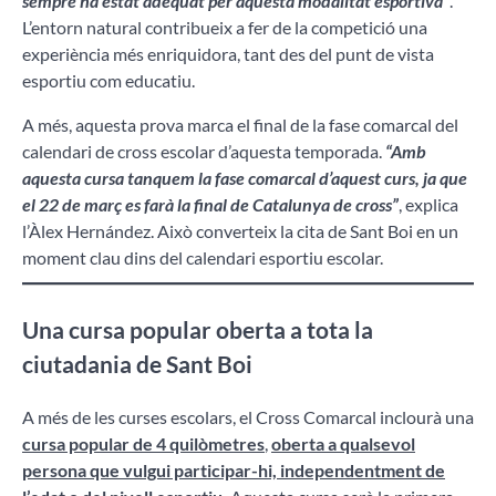
sempre ha estat adequat per aquesta modalitat esportiva”
.
L’entorn natural contribueix a fer de la competició una
experiència més enriquidora, tant des del punt de vista
esportiu com educatiu.
A més, aquesta prova marca el final de la fase comarcal del
calendari de cross escolar d’aquesta temporada.
“Amb
aquesta cursa tanquem la fase comarcal d’aquest curs, ja que
el 22 de març es farà la final de Catalunya de cross”
, explica
l’Àlex Hernández. Això converteix la cita de Sant Boi en un
moment clau dins del calendari esportiu escolar.
Una cursa popular oberta a tota la
ciutadania de Sant Boi
A més de les curses escolars, el Cross Comarcal inclourà una
cursa popular de 4 quilòmetres
,
oberta a qualsevol
persona que vulgui participar-hi, independentment de