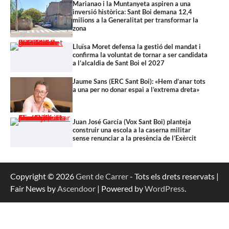
Marianao i la Muntanyeta aspiren a una
inversió històrica: Sant Boi demana 12,4
milions a la Generalitat per transformar la
zona
Lluïsa Moret defensa la gestió del mandat i
confirma la voluntat de tornar a ser candidata
a l’alcaldia de Sant Boi el 2027
Jaume Sans (ERC Sant Boi): «Hem d’anar tots
a una per no donar espai a l’extrema dreta»
Juan José García (Vox Sant Boi) planteja
construir una escola a la caserna militar
sense renunciar a la presència de l’Exèrcit
Copyright © 2026
Gent de Carrer
- Tots els drets reservats |
Fair News by
Ascendoor
| Powered by
WordPress
.