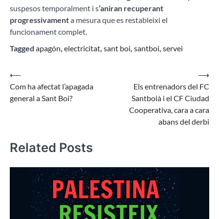
suspesos temporalment i s
’aniran recuperant
progressivament
a mesura que es restableixi el
funcionament complet.
Tagged
apagón
,
electricitat
,
sant boi
,
santboi
,
servei
Navegació
⟵
⟶
Com ha afectat l’apagada
Els entrenadors del FC
d'entrades
general a Sant Boi?
Santboià i el CF Ciudad
Cooperativa, cara a cara
abans del derbi
Related Posts