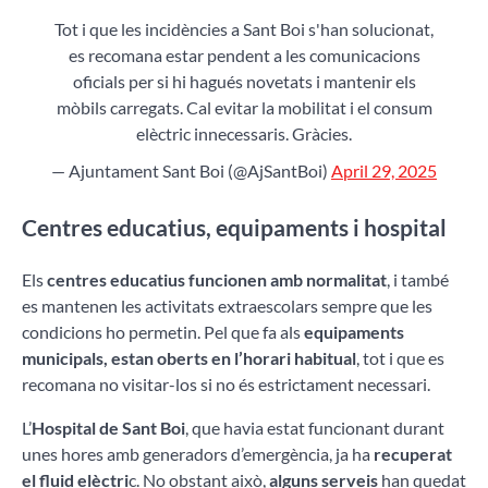
Tot i que les incidències a Sant Boi s'han solucionat,
es recomana estar pendent a les comunicacions
oficials per si hi hagués novetats i mantenir els
mòbils carregats. Cal evitar la mobilitat i el consum
elèctric innecessaris. Gràcies.
— Ajuntament Sant Boi (@AjSantBoi)
April 29, 2025
Centres educatius, equipaments i hospital
Els
centres educatius funcionen amb normalitat
, i també
es mantenen les activitats extraescolars sempre que les
condicions ho permetin. Pel que fa als
equipaments
municipals, estan oberts en l’horari habitual
, tot i que es
recomana no visitar-los si no és estrictament necessari.
L’
Hospital de Sant Boi
, que havia estat funcionant durant
unes hores amb generadors d’emergència, ja ha
recuperat
el fluid elèctri
c. No obstant això,
alguns serveis
han quedat