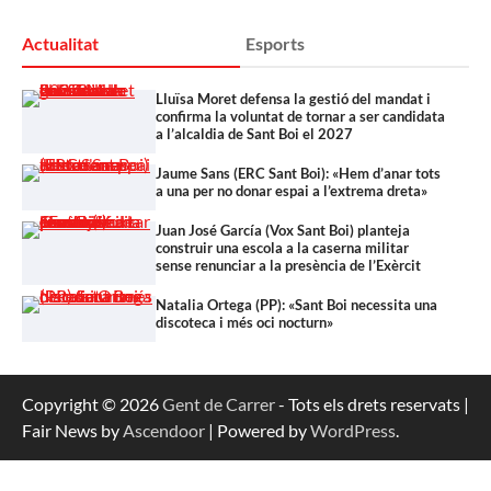
Actualitat
Esports
Lluïsa Moret defensa la gestió del mandat i
confirma la voluntat de tornar a ser candidata
a l’alcaldia de Sant Boi el 2027
Jaume Sans (ERC Sant Boi): «Hem d’anar tots
a una per no donar espai a l’extrema dreta»
Juan José García (Vox Sant Boi) planteja
construir una escola a la caserna militar
sense renunciar a la presència de l’Exèrcit
Natalia Ortega (PP): «Sant Boi necessita una
discoteca i més oci nocturn»
Copyright © 2026
Gent de Carrer
- Tots els drets reservats |
Fair News by
Ascendoor
| Powered by
WordPress
.