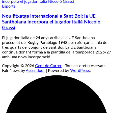
Esports
Nou fitxatge internacional a Sant Boi: la UE
Santboiana incorpora el jugador italià Niccolò
Grassi
El jugador italià de 24 anys arriba a la UE Santboiana
procedent del Rugby Parabiago 1948 per reforçar la línia de
tres quarts del conjunt de Sant Boi. La UE Santboiana
continua donant forma a la plantilla de la temporada 2026/27
amb una nova incorporació.…
Copyright © 2026
Gent de Carrer
- Tots els drets reservats |
Fair News by
Ascendoor
| Powered by
WordPress
.