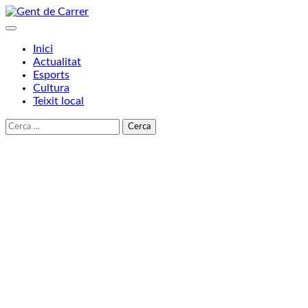
Skip
to
content
Inici
Actualitat
Esports
Cultura
Teixit local
Cerca: