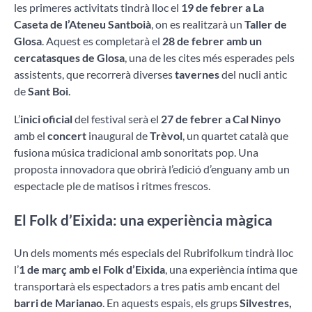
les primeres activitats tindrà lloc el
19 de febrer a La
Caseta de l’Ateneu Santboià
, on es realitzarà un
Taller de
Glosa
. Aquest es completarà el
28 de febrer amb un
cercatasques de Glosa
, una de les cites més esperades pels
assistents, que recorrerà diverses
tavernes
del nucli antic
de
Sant Boi
.
L’
inici oficial
del festival serà el
27 de febrer a Cal Ninyo
amb el
concert
inaugural de
Trèvol
, un quartet català que
fusiona música tradicional amb sonoritats pop. Una
proposta innovadora que obrirà l’edició d’enguany amb un
espectacle ple de matisos i ritmes frescos.
El Folk d’Eixida: una experiència màgica
Un dels moments més especials del Rubrifolkum tindrà lloc
l’
1 de març amb el Folk d’Eixida
, una experiència íntima que
transportarà els espectadors a tres patis amb encant del
barri de Marianao
. En aquests espais, els grups
Silvestres,