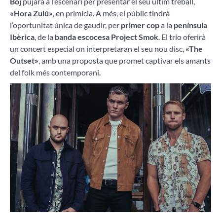
Böj
pujarà a l’escenari per presentar el seu últim treball,
«Hora Zulú»
, en primícia. A més, el públic tindrà
l’oportunitat única de gaudir, per
primer cop
a la
península
Ibèrica
, de la
banda escocesa Project Smok
. El trio oferirà
un concert especial on interpretaran el seu nou disc,
«The
Outset»
, amb una proposta que promet captivar els amants
del folk més contemporani.