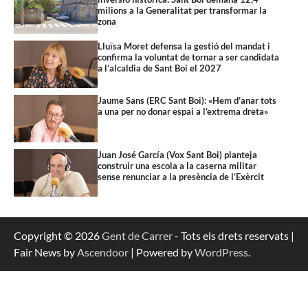
milions a la Generalitat per transformar la
zona
Lluïsa Moret defensa la gestió del mandat i
confirma la voluntat de tornar a ser candidata
a l’alcaldia de Sant Boi el 2027
Jaume Sans (ERC Sant Boi): «Hem d’anar tots
a una per no donar espai a l’extrema dreta»
Juan José García (Vox Sant Boi) planteja
construir una escola a la caserna militar
sense renunciar a la presència de l’Exèrcit
Copyright © 2026
Gent de Carrer
- Tots els drets reservats |
Fair News by
Ascendoor
| Powered by
WordPress
.