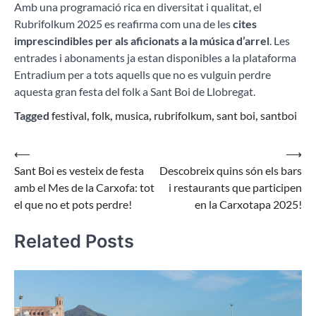
Amb una programació rica en diversitat i qualitat, el
Rubrifolkum 2025 es reafirma com una de les
cites
imprescindibles per als aficionats a la música d’arrel
. Les
entrades i abonaments ja estan disponibles a la plataforma
Entradium per a tots aquells que no es vulguin perdre
aquesta gran festa del folk a Sant Boi de Llobregat.
Tagged
festival
,
folk
,
musica
,
rubrifolkum
,
sant boi
,
santboi
Navegació
⟵
⟶
Sant Boi es vesteix de festa
Descobreix quins són els bars
d'entrades
amb el Mes de la Carxofa: tot
i restaurants que participen
el que no et pots perdre!
en la Carxotapa 2025!
Related Posts