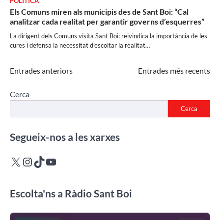
POLÍTICA
Els Comuns miren als municipis des de Sant Boi: “Cal
analitzar cada realitat per garantir governs d’esquerres”
La dirigent dels Comuns visita Sant Boi: reivindica la importància de les
cures i defensa la necessitat d’escoltar la realitat…
Navegació
Entrades anteriors
Entrades més recents
d'entrades
Cerca
Cerca
Segueix-nos a les xarxes
X
Instagram
TikTok
YouTube
Escolta'ns a Ràdio Sant Boi