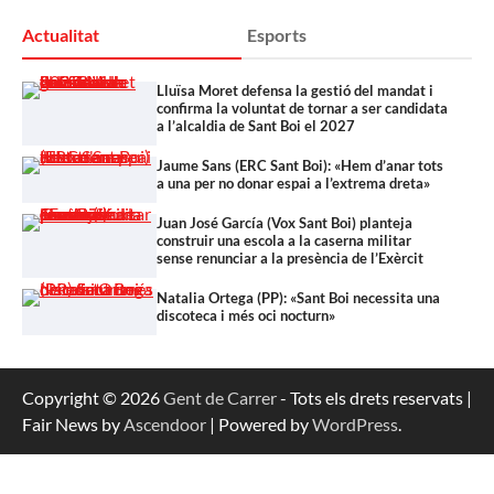
Actualitat
Esports
Lluïsa Moret defensa la gestió del mandat i
confirma la voluntat de tornar a ser candidata
a l’alcaldia de Sant Boi el 2027
Jaume Sans (ERC Sant Boi): «Hem d’anar tots
a una per no donar espai a l’extrema dreta»
Juan José García (Vox Sant Boi) planteja
construir una escola a la caserna militar
sense renunciar a la presència de l’Exèrcit
Natalia Ortega (PP): «Sant Boi necessita una
discoteca i més oci nocturn»
Copyright © 2026
Gent de Carrer
- Tots els drets reservats |
Fair News by
Ascendoor
| Powered by
WordPress
.