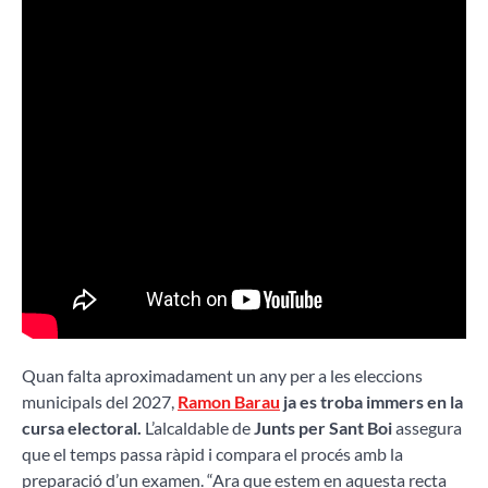
Quan falta aproximadament un any per a les eleccions
municipals del 2027,
Ramon Barau
ja es troba immers en la
cursa electoral.
L’alcaldable de
Junts per Sant Boi
assegura
que el temps passa ràpid i compara el procés amb la
preparació d’un examen. “Ara que estem en aquesta recta