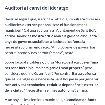
Auditoria i canvi de lideratge
Barau assegura que, si arriba a l’alcaldia,
impulsarà diverses
auditories externes per analitzar el funcionament
municipal.
“Cal una auditoria a l’Ajuntament de Sant Boi”,
afirma. També
es mostra crític amb els gairebé cinquanta
anys de governs socialistes a la ciutat i defensa la
necessitat d’una renovació
. “Amb 50 anys de govern has
perdut l’atenció, has perdut l’emoció”, sosté.
Sobre l’actual alcaldessa, Lluïsa Moret, destaca que és “
una
persona increïble, molt amigable i molt propera
”, però
considera que “
no és un líder
”. Per contra,
Barau defensa
que el lideratge que necessita Sant Boi passa per generar
més activitat econòmica i reduir la dependència exterior
de la ciutat
. “Necessitem ser més autònoms”, afirma.
A un any de les eleccions municipals,
el candidat de Junts