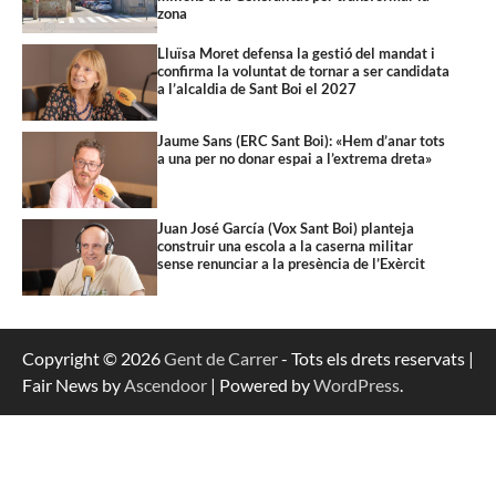
zona
Lluïsa Moret defensa la gestió del mandat i
confirma la voluntat de tornar a ser candidata
a l’alcaldia de Sant Boi el 2027
Jaume Sans (ERC Sant Boi): «Hem d’anar tots
a una per no donar espai a l’extrema dreta»
Juan José García (Vox Sant Boi) planteja
construir una escola a la caserna militar
sense renunciar a la presència de l’Exèrcit
Copyright © 2026
Gent de Carrer
- Tots els drets reservats |
Fair News by
Ascendoor
| Powered by
WordPress
.