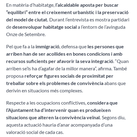
En matèria d’habitatge,
l’alcaldable aposta per buscar
“equilibri” entre el creixement urbanístic i la preservació
del model de ciutat.
Durant l’entrevista es mostra partidari
de
desenvolupar habitatge social
a l’entorn de l’avinguda
Onze de Setembre.
Pel que fa a la
immigració
, defensa que
les persones que
arriben han de ser acollides en bones condicions i amb
recursos suficients per afavorir la seva integració
. “Quan
arriben se’ls ha d’agafar de la millor manera”, afirma. També
proposa
reforçar figures socials de proximitat per
treballar sobre els problemes de convivència
abans que
derivin en situacions més complexes.
Respecte a les ocupacions conflictives,
considera que
l’Ajuntament ha d’intervenir quan es produeixen
situacions que alteren la convivència veïnal.
Segons diu,
aquesta actuació hauria d’anar acompanyada d’una
valoració social de cada cas.