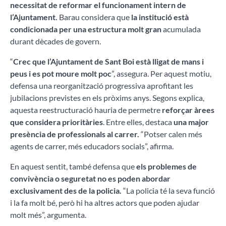
necessitat de reformar el funcionament intern de
l’Ajuntament.
Barau considera que
la institució està
condicionada per una estructura molt gran
acumulada
durant dècades de govern.
“
Crec que l’Ajuntament de Sant Boi està lligat de mans i
peus i es pot moure molt poc
”, assegura. Per aquest motiu,
defensa una reorganització progressiva aprofitant les
jubilacions previstes en els pròxims anys. Segons explica,
aquesta reestructuració hauria de permetre
reforçar àrees
que considera prioritàries
. Entre elles, destaca
una major
presència de professionals al carrer.
“Potser calen més
agents de carrer, més educadors socials”, afirma.
En aquest sentit, també defensa que
els problemes de
convivència o seguretat no es poden abordar
exclusivament des de la policia.
“La policia té la seva funció
i la fa molt bé, però hi ha altres actors que poden ajudar
molt més”, argumenta.