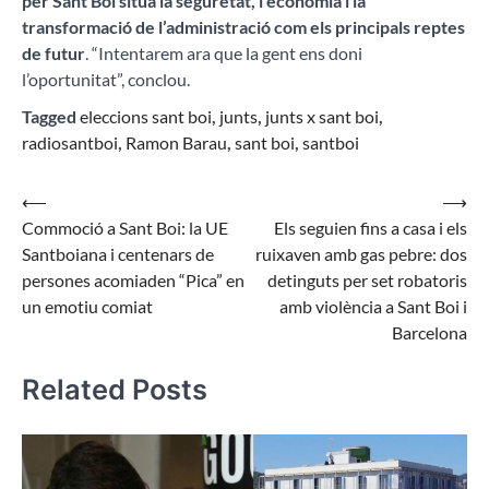
per Sant Boi situa la seguretat, l’economia i la
transformació de l’administració com els principals reptes
de futur
. “Intentarem ara que la gent ens doni
l’oportunitat”, conclou.
Tagged
eleccions sant boi
,
junts
,
junts x sant boi
,
radiosantboi
,
Ramon Barau
,
sant boi
,
santboi
Navegació
⟵
⟶
Commoció a Sant Boi: la UE
Els seguien fins a casa i els
d'entrades
Santboiana i centenars de
ruixaven amb gas pebre: dos
persones acomiaden “Pica” en
detinguts per set robatoris
un emotiu comiat
amb violència a Sant Boi i
Barcelona
Related Posts