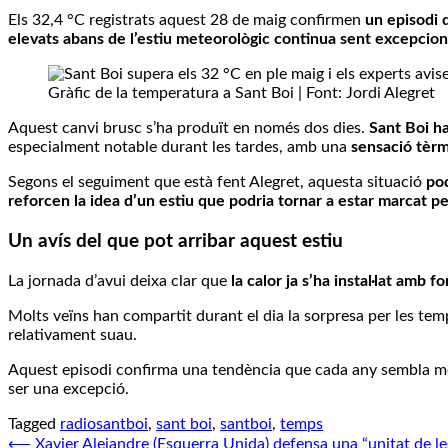
Els 32,4 °C registrats aquest 28 de maig confirmen
un episodi 
elevats abans de l’estiu meteorològic continua sent excepcion
Gràfic de la temperatura a Sant Boi | Font: Jordi Alegret
Aquest canvi brusc s’ha produït en només dos dies.
Sant Boi ha
especialment notable durant les tardes, amb una
sensació tèr
Segons el seguiment que està fent Alegret, aquesta situació
po
reforcen la idea d’un estiu que podria tornar a estar marcat p
Un avís del que pot arribar aquest estiu
La jornada d’avui deixa clar que
la calor ja s’ha instal·lat amb f
Molts veïns han compartit durant el dia la sorpresa per les tem
relativament suau.
Aquest episodi confirma una tendència que cada any sembla m
ser una excepció.
Tagged
radiosantboi
,
sant boi
,
santboi
,
temps
Navegació
⟵
Xavier Alejandre (Esquerra Unida) defensa una “unitat de les