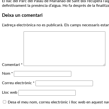
El llac del Parc del Palau de Marianao de Sant Boi recupera l’a
definitivament la presència d’aigua. Ho fa després de la finali
Deixa un comentari
L'adreça electrònica no es publicarà.
Els camps necessaris est
Comentari
*
Nom
*
Correu electrònic
*
Lloc web
Desa el meu nom, correu electrònic i lloc web en aquest n