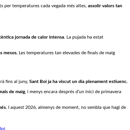
ats per temperatures cada vegada més altes,
assolir valors tan
tèntica jornada de calor intensa
. La pujada ha estat
ms mesos.
Les temperatures tan elevades de finals de maig
à fins al juny,
Sant Boi ja ha viscut un dia plenament estiuenc.
inals de maig
, i menys encara després d’un inici de primavera
més.
I aquest 2026, almenys de moment, no sembla que hagi de
Boi