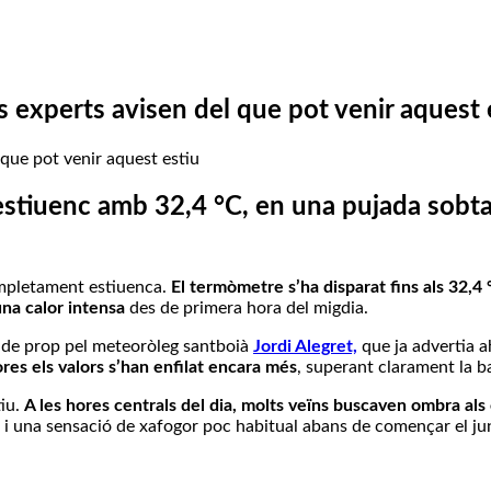
ls experts avisen del que pot venir aquest 
 estiuenc amb 32,4 °C, en una pujada sob
mpletament estiuenca.
El termòmetre s’ha disparat fins als 32,4 
 una calor intensa
des de primera hora del migdia.
a de prop pel meteoròleg santboià
Jordi Alegret,
que ja advertia ah
es els valors s’han enfilat encara més
, superant clarament la bar
tiu.
A les hores centrals del dia, molts veïns buscaven ombra als 
s i una sensació de xafogor poc habitual abans de començar el ju