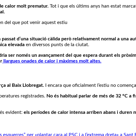
de calor molt prematur.
Tot i que els últims anys han estat marc
al.
 passat d’una situació càlida però relativament normal a una au
mica elevada
en diversos punts de la ciutat.
dria ser només un avançament del que espera durant els pròxi
er
llargues onades de calor i màximes molt altes.
orça al Baix Llobregat.
I encara que oficialment l’estiu no començar
peratures registrades.
No és habitual parlar de més de 32 °C a f
és evident:
els períodes de calor intensa arriben abans i duren 
 esquerres” per «plantar cara al PSC i a l’extrema dreta» a Sant 