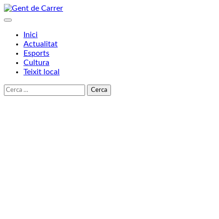
Skip
to
content
Inici
Actualitat
Esports
Cultura
Teixit local
Cerca: