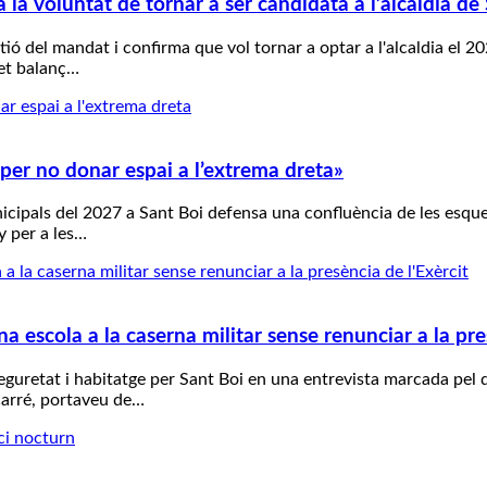
 la voluntat de tornar a ser candidata a l’alcaldia de
stió del mandat i confirma que vol tornar a optar a l'alcaldia el
fet balanç…
per no donar espai a l’extrema dreta»
nicipals del 2027 a Sant Boi defensa una confluència de les esque
y per a les…
a escola a la caserna militar sense renunciar a la pre
eguretat i habitatge per Sant Boi en una entrevista marcada pel
Carré, portaveu de…