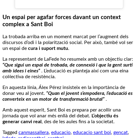
Un espai per agafar forces davant un context
complex a Sant Boi
La trobada arriba en un moment marcat per l’augment dels
discursos d’odi i la polarització social. Per això, també vol ser
un espai de
cura i suport mutu
.
La representant de LaFede ho resumeix amb un objectiu clar:
“Que sigui un espai de trobada, de connexió i que la gent surti
amb idees i eines”
. L’educació es planteja així com una eina
col·lectiva de resistència.
En aquesta línia, Álex Pérez insisteix en la importància de
donar veu al jovent.
“Quan el jovent s’empodera, l’educació es
converteix en un motor de transformació brutal”
.
Amb aquest esperit, Sant Boi es prepara per acollir una
jornada que vol anar més enllà del debat.
L’objectiu és
generar canvi real
, des de les aules fins a la societat.
Tagged
canmassallera
,
educacio
,
educacio sant boi
,
gencat
,