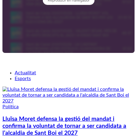
Actualitat
Esports
Política
Lluïsa Moret defensa la gestió del mandat i
confirma la voluntat de tornar a ser candidata a
l’alcaldia de Sant Boi el 2027