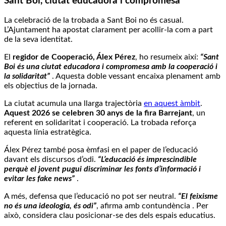
Sant Boi, ciutat educadora i compromesa
La celebració de la trobada a Sant Boi no és casual.
L’Ajuntament ha apostat clarament per acollir-la com a part
de la seva identitat.
El
regidor de Cooperació, Álex Pérez
, ho resumeix així:
“Sant
Boi és una ciutat educadora i compromesa amb la cooperació i
la solidaritat”
. Aquesta doble vessant encaixa plenament amb
els objectius de la jornada.
La ciutat acumula una llarga trajectòria
en aquest àmbit
.
Aquest 2026 se celebren 30 anys de la fira Barrejant
, un
referent en solidaritat i cooperació. La trobada reforça
aquesta línia estratègica.
Álex Pérez també posa èmfasi en el paper de l’educació
davant els discursos d’odi.
“L’educació és imprescindible
perquè el jovent pugui discriminar les fonts d’informació i
evitar les fake news”
.
A més, defensa que l’educació no pot ser neutral.
“El feixisme
no és una ideologia, és odi”
, afirma amb contundència . Per
això, considera clau posicionar-se des dels espais educatius.