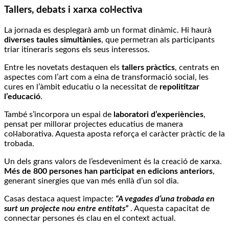
Tallers, debats i xarxa col·lectiva
La jornada es desplegarà amb un format dinàmic. Hi haurà
diverses taules simultànies
, que permetran als participants
triar itineraris segons els seus interessos.
Entre les novetats destaquen els
tallers pràctics
, centrats en
aspectes com l’art com a eina de transformació social, les
cures en l’àmbit educatiu o la necessitat de
repolititzar
l’educació
.
També s’incorpora un espai de
laboratori d’experiències
,
pensat per millorar projectes educatius de manera
col·laborativa. Aquesta aposta reforça el caràcter pràctic de la
trobada.
Un dels grans valors de l’esdeveniment és la creació de xarxa.
Més de 800 persones han participat en edicions anteriors
,
generant sinergies que van més enllà d’un sol dia.
Casas destaca aquest impacte:
“A vegades d’una trobada en
surt un projecte nou entre entitats”
. Aquesta capacitat de
connectar persones és clau en el context actual.