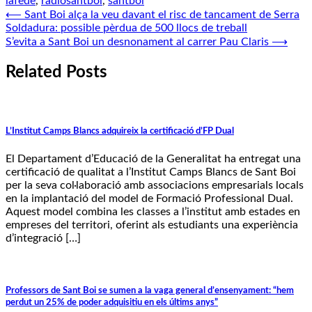
lafede
,
radiosantboi
,
santboi
Navegació
⟵
Sant Boi alça la veu davant el risc de tancament de Serra
Soldadura: possible pèrdua de 500 llocs de treball
d'entrades
S’evita a Sant Boi un desnonament al carrer Pau Claris
⟶
Related Posts
L’Institut Camps Blancs adquireix la certificació d’FP Dual
El Departament d’Educació de la Generalitat ha entregat una
certificació de qualitat a l’Institut Camps Blancs de Sant Boi
per la seva col·laboració amb associacions empresarials locals
en la implantació del model de Formació Professional Dual.
Aquest model combina les classes a l’institut amb estades en
empreses del territori, oferint als estudiants una experiència
d’integració […]
Professors de Sant Boi se sumen a la vaga general d’ensenyament: “hem
perdut un 25% de poder adquisitiu en els últims anys”