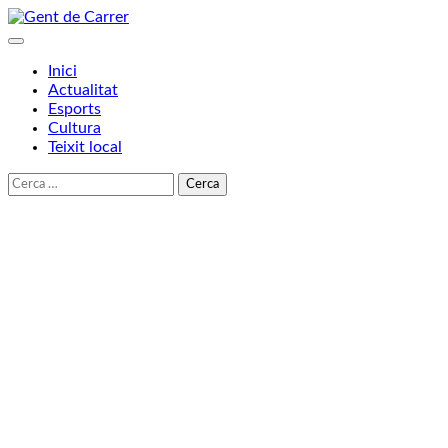
Skip
to
content
Inici
Actualitat
Esports
Cultura
Teixit local
Cerca: