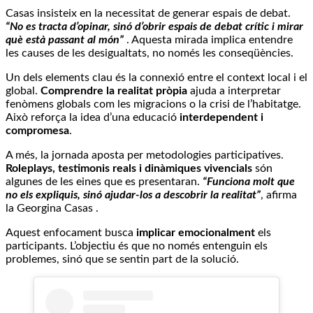
Casas insisteix en la necessitat de generar espais de debat.
“No es tracta d’opinar, sinó d’obrir espais de debat crític i mirar
què està passant al món”
. Aquesta mirada implica entendre
les causes de les desigualtats, no només les conseqüències.
Un dels elements clau és la connexió entre el context local i el
global.
Comprendre la realitat pròpia
ajuda a interpretar
fenòmens globals com les migracions o la crisi de l’habitatge.
Això reforça la idea d’una educació
interdependent i
compromesa
.
A més, la jornada aposta per metodologies participatives.
Roleplays, testimonis reals i dinàmiques vivencials
són
algunes de les eines que es presentaran.
“Funciona molt que
no els expliquis, sinó ajudar-los a descobrir la realitat”
, afirma
la Georgina Casas .
Aquest enfocament busca
implicar emocionalment
els
participants. L’objectiu és que no només entenguin els
problemes, sinó que se sentin part de la solució.