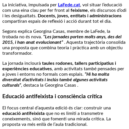
La iniciativa, impulsada per
LaFede.cat
, vol situar l’educació
com una eina clau per fer front al
feixisme
, els discursos d’odi
i les desigualtats.
Docents, joves, entitats i administracions
compartiran espais de reflexió i acció durant tot el dia.
Segons explica Georgina Casas, membre de LaFede, la
trobada no és nova.
“Les jornades porten molts anys, des del
2015, i han anat evolucionant”
. Aquesta trajectòria consolida
una proposta que combina teoria i pràctica amb un objectiu
transformador.
La jornada inclourà
taules rodones, tallers participatius i
experiències educatives
, amb activitats també pensades per
a joves i entorns no formals com esplais.
“Hi ha molta
diversitat d’activitats i inclús també algunes activitats
culturals”
, destaca la Georgina Casas .
Educació antifeixista i consciència crítica
El focus central d’aquesta edició és clar: construir una
educació antifeixista
que no es limiti a transmetre
coneixements, sinó que fomenti una mirada crítica. La
proposta va més enllà de l’aula tradicional.