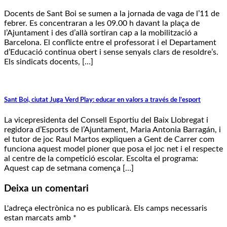
Docents de Sant Boi se sumen a la jornada de vaga de l’11 de
febrer. Es concentraran a les 09.00 h davant la plaça de
l’Ajuntament i des d’allà sortiran cap a la mobilització a
Barcelona. El conflicte entre el professorat i el Departament
d’Educació continua obert i sense senyals clars de resoldre’s.
Els sindicats docents, […]
Sant Boi, ciutat Juga Verd Play: educar en valors a través de l’esport
La vicepresidenta del Consell Esportiu del Baix Llobregat i
regidora d’Esports de l’Ajuntament, Maria Antonia Barragán, i
el tutor de joc Raul Martos expliquen a Gent de Carrer com
funciona aquest model pioner que posa el joc net i el respecte
al centre de la competició escolar. Escolta el programa:
Aquest cap de setmana comença […]
Deixa un comentari
L'adreça electrònica no es publicarà.
Els camps necessaris
estan marcats amb
*