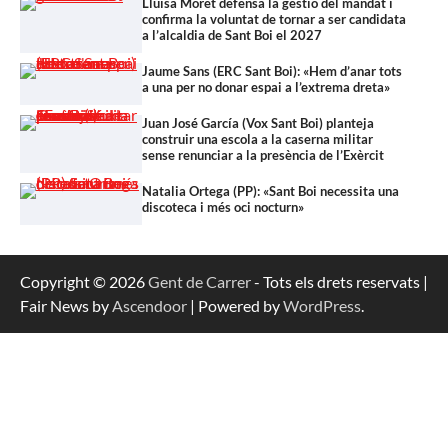
Lluïsa Moret defensa la gestió del mandat i
confirma la voluntat de tornar a ser candidata
a l’alcaldia de Sant Boi el 2027
Jaume Sans (ERC Sant Boi): «Hem d’anar tots
a una per no donar espai a l’extrema dreta»
Juan José García (Vox Sant Boi) planteja
construir una escola a la caserna militar
sense renunciar a la presència de l’Exèrcit
Natalia Ortega (PP): «Sant Boi necessita una
discoteca i més oci nocturn»
Copyright © 2026
Gent de Carrer
- Tots els drets reservats |
Fair News by
Ascendoor
| Powered by
WordPress
.