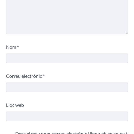
Nom
*
Correu electrònic
*
Lloc web
Desa el meu nom, correu electrònic i lloc web en aquest