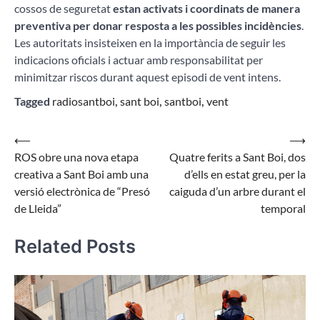
cossos de seguretat
estan activats i coordinats de manera
preventiva per donar resposta a les possibles incidències
.
Les autoritats insisteixen en la importància de seguir les
indicacions oficials i actuar amb responsabilitat per
minimitzar riscos durant aquest episodi de vent intens.
Tagged
radiosantboi
,
sant boi
,
santboi
,
vent
Navegació
⟵
⟶
ROS obre una nova etapa
Quatre ferits a Sant Boi, dos
d'entrades
creativa a Sant Boi amb una
d’ells en estat greu, per la
versió electrònica de “Presó
caiguda d’un arbre durant el
de Lleida”
temporal
Related Posts