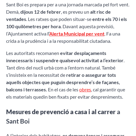
Sant Boi es prepara per a una jornada marcada pel fort vent.
Demà,
dijous 12 de febrer
, es preveu un
alt risc de
ventades
. Les
ratxes que poden situar-se
entre els 70 i els
100 quilòmetres per hora
. Davant aquesta previsió,
l’Ajuntament activa
l’
Alerta Municipal per vent
. Fa una
crida a la prudència i a la responsabilitat ciutadana.
Les autoritats recomanen
evitar desplaçaments
innecessaris i suspendre qualsevol activitat a l’exterior
.
Tant dins del nucli urbà com a l’entorn natural. També
s’insisteix en la necessitat de
retirar o assegurar tots
aquells objectes que puguin desprendre’s de façanes,
balcons i terrasses.
En el cas de les
obres
, cal garantir que
els materials quedin ben fixats per evitar despreniments.
Mesures de prevenció a casa i al carrer
a
Sant Boi
A l’interior dels habitatges,
es demana tancar i assegurar