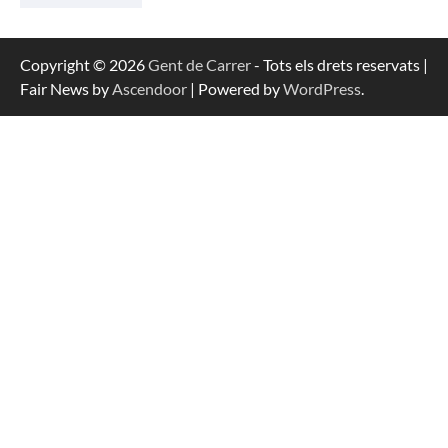
Copyright © 2026
Gent de Carrer
- Tots els drets reservats |
Fair News by
Ascendoor
| Powered by
WordPress
.