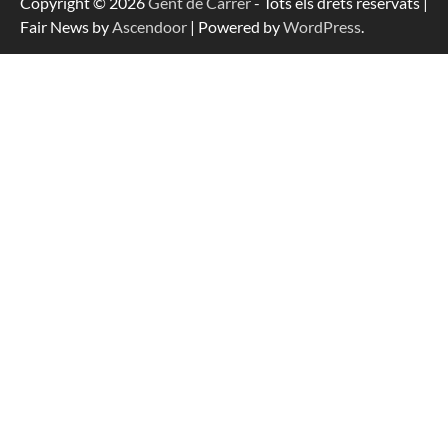
Copyright © 2026
Gent de Carrer
- Tots els drets reservats |
Fair News by
Ascendoor
| Powered by
WordPress
.