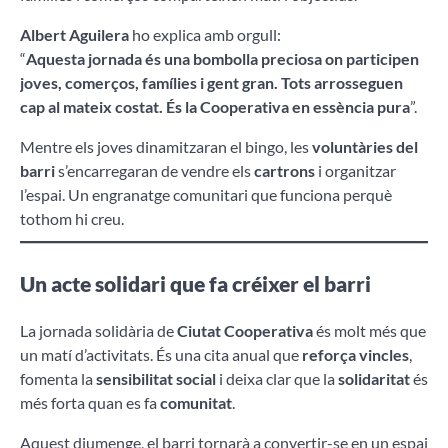
Albert Aguilera
ho explica amb orgull:
“
Aquesta jornada és una bombolla preciosa on participen
joves, comerços, famílies i gent gran. Tots arrosseguen
cap al mateix costat. És la Cooperativa en essència pura
”.
Mentre els joves dinamitzaran el bingo, les
voluntàries del
barri
s’encarregaran de vendre els
cartrons
i organitzar
l’espai. Un engranatge comunitari que funciona perquè
tothom hi creu.
Un acte solidari que fa créixer el barri
La jornada solidària de
Ciutat Cooperativa
és molt més que
un matí d’activitats. És una cita anual que
reforça vincles
,
fomenta la
sensibilitat social
i deixa clar que la
solidaritat
és
més forta quan es fa
comunitat
.
Aquest diumenge, el barri tornarà a convertir-se en un espai