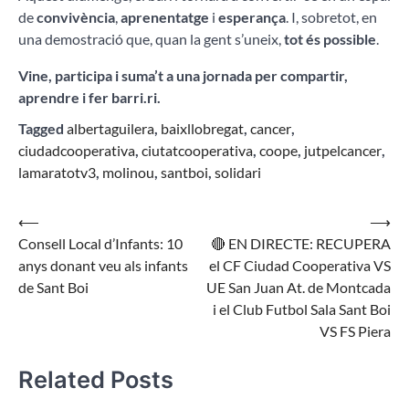
de
convivència
,
aprenentatge
i
esperança
. I, sobretot, en
una demostració que, quan la gent s’uneix,
tot és possible
.
Vine, participa i suma’t a una jornada per compartir,
aprendre i fer barri.
ri.
Tagged
albertaguilera
,
baixllobregat
,
cancer
,
ciudadcooperativa
,
ciutatcooperativa
,
coope
,
jutpelcancer
,
lamaratotv3
,
molinou
,
santboi
,
solidari
Navegació
⟵
⟶
Consell Local d’Infants: 10
🔴 EN DIRECTE: RECUPERA
d'entrades
anys donant veu als infants
el CF Ciudad Cooperativa VS
de Sant Boi
UE San Juan At. de Montcada
i el Club Futbol Sala Sant Boi
VS FS Piera
Related Posts