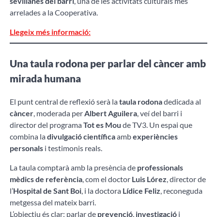
sevillanes del barri
, una de les activitats culturals més
arrelades a la Cooperativa.
Llegeix més informació:
Una taula rodona per parlar del càncer amb
mirada humana
El punt central de reflexió serà la
taula rodona
dedicada al
càncer
, moderada per
Albert Aguilera
, veí del barri i
director del programa
Tot es Mou
de TV3. Un espai que
combina la
divulgació científica
amb
experiències
personals
i testimonis reals.
La taula comptarà amb la presència de
professionals
mèdics de referència
, com el doctor
Luis Lórez
, director de
l’
Hospital de Sant Boi
, i la doctora
Lídice Feliz
, reconeguda
metgessa del mateix barri.
L’objectiu és clar: parlar de
prevenció
,
investigació
i