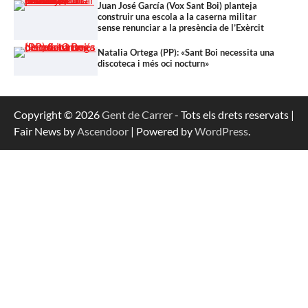
Juan José García (Vox Sant Boi) planteja
construir una escola a la caserna militar
sense renunciar a la presència de l’Exèrcit
Natalia Ortega (PP): «Sant Boi necessita una
discoteca i més oci nocturn»
Copyright © 2026
Gent de Carrer
- Tots els drets reservats |
Fair News by
Ascendoor
| Powered by
WordPress
.