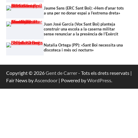
Jaume Sans (ERC Sant Boi): «Hem d’anar tots
a una per no donar espai a l’extrema dreta»
Juan José García (Vox Sant Boi) planteja
construir una escola a la caserna militar
sense renunciar a la presència de l’Exèrcit
Natalia Ortega (PP): «Sant Boi necessita una
discoteca i més oci nocturn»
Copyright © 2026
Gent de Carrer
- Tots els drets reservats |
Fair News by
Ascendoor
| Powered by
WordPress
.