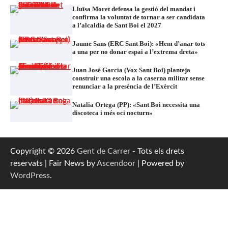
Lluïsa Moret defensa la gestió del mandat i
confirma la voluntat de tornar a ser candidata
a l’alcaldia de Sant Boi el 2027
Jaume Sans (ERC Sant Boi): «Hem d’anar tots
a una per no donar espai a l’extrema dreta»
Juan José García (Vox Sant Boi) planteja
construir una escola a la caserna militar sense
renunciar a la presència de l’Exèrcit
Natalia Ortega (PP): «Sant Boi necessita una
discoteca i més oci nocturn»
Copyright © 2026
Gent de Carrer
- Tots els drets
reservats | Fair News by
Ascendoor
| Powered by
WordPress
.