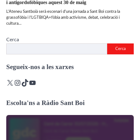
i antigordofòbiques aquest 30 de maig
L’Ateneu Santboià serà escenari d’una jornada a Sant Boi contra la
grassofòbia i l’LGTBIQA+fòbia amb activisme, debat, celebració i
cultura…
Cerca
Cerca
Segueix-nos a les xarxes
X
Instagram
TikTok
YouTube
Escolta'ns a Ràdio Sant Boi