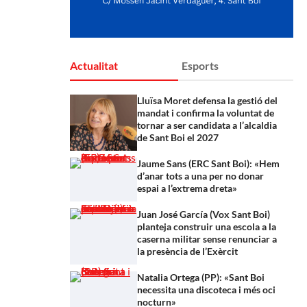
Actualitat
Esports
Lluïsa Moret defensa la gestió del
mandat i confirma la voluntat de
tornar a ser candidata a l’alcaldia
de Sant Boi el 2027
Jaume Sans (ERC Sant Boi): «Hem
d’anar tots a una per no donar
espai a l’extrema dreta»
Juan José García (Vox Sant Boi)
planteja construir una escola a la
caserna militar sense renunciar a
la presència de l’Exèrcit
Natalia Ortega (PP): «Sant Boi
necessita una discoteca i més oci
nocturn»