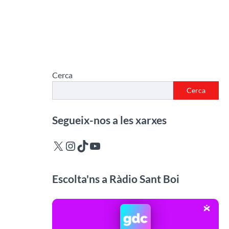
Cerca
Cerca
Segueix-nos a les xarxes
X
Instagram
TikTok
YouTube
Escolta'ns a Ràdio Sant Boi