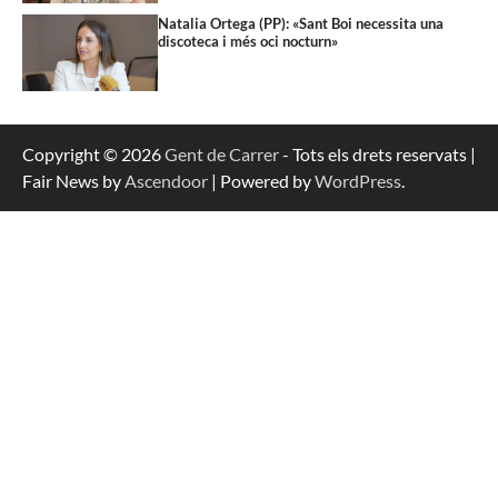
Natalia Ortega (PP): «Sant Boi necessita una
discoteca i més oci nocturn»
Copyright © 2026
Gent de Carrer
- Tots els drets reservats |
Fair News by
Ascendoor
| Powered by
WordPress
.