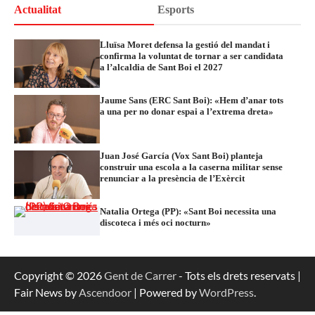
Actualitat
Esports
Lluïsa Moret defensa la gestió del mandat i
confirma la voluntat de tornar a ser candidata
a l’alcaldia de Sant Boi el 2027
Jaume Sans (ERC Sant Boi): «Hem d’anar tots
a una per no donar espai a l’extrema dreta»
Juan José García (Vox Sant Boi) planteja
construir una escola a la caserna militar sense
renunciar a la presència de l’Exèrcit
Natalia Ortega (PP): «Sant Boi necessita una
discoteca i més oci nocturn»
Copyright © 2026
Gent de Carrer
- Tots els drets reservats |
Fair News by
Ascendoor
| Powered by
WordPress
.