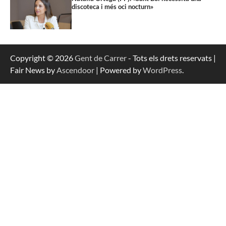
discoteca i més oci nocturn»
Copyright © 2026
Gent de Carrer
- Tots els drets reservats |
Fair News by
Ascendoor
| Powered by
WordPress
.