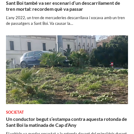
Sant Boi també va ser escenari d’un descarrilament de
tren mortal: recordem què va passar
L’any 2022, un tren de mercaderies descarrilava i xocava amb un tren
de passatgers a Sant Boi. Va causar la…
SOCIETAT
Un conductor begut s’estampa contra aquesta rotonda de
Sant Boi la matinada de Cap d’Any
El vehicle va quedar encastat a la rotonda davant del psiquiàtric durant