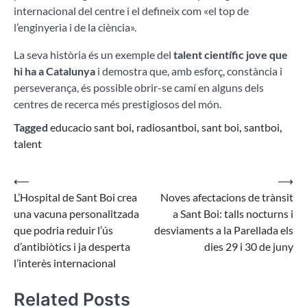
internacional del centre i el defineix com «el top de
l’enginyeria i de la ciència».
La seva història és un exemple del
talent científic jove que
hi ha a Catalunya
i demostra que, amb esforç, constància i
perseverança, és possible obrir-se camí en alguns dels
centres de recerca més prestigiosos del món.
Tagged
educacio sant boi
,
radiosantboi
,
sant boi
,
santboi
,
talent
Navegació
⟵
⟶
L’Hospital de Sant Boi crea
Noves afectacions de trànsit
d'entrades
una vacuna personalitzada
a Sant Boi: talls nocturns i
que podria reduir l’ús
desviaments a la Parellada els
d’antibiòtics i ja desperta
dies 29 i 30 de juny
l’interès internacional
Related Posts