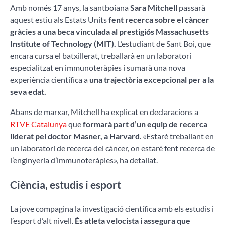
Amb només 17 anys, la santboiana
Sara Mitchell
passarà
aquest estiu als Estats Units
fent recerca sobre el càncer
gràcies a una beca vinculada al prestigiós Massachusetts
Institute of Technology (MIT).
L’estudiant de Sant Boi, que
encara cursa el batxillerat, treballarà en un laboratori
especialitzat en immunoteràpies i sumarà una nova
experiència científica a
una trajectòria excepcional per a la
seva edat.
Abans de marxar, Mitchell ha explicat en declaracions a
RTVE Catalunya
que
formarà part d’un equip de recerca
liderat pel doctor Masner, a Harvard
. «Estaré treballant en
un laboratori de recerca del càncer, on estaré fent recerca de
l’enginyeria d’immunoteràpies», ha detallat.
Ciència, estudis i esport
La jove compagina la investigació científica amb els estudis i
l’esport d’alt nivell.
És atleta velocista i assegura que