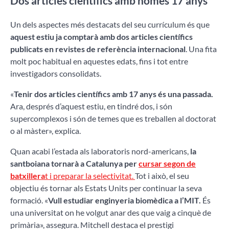
Dos articles científics amb només 17 anys
Un dels aspectes més destacats del seu currículum és que
aquest estiu ja comptarà amb dos articles científics
publicats en revistes de referència internacional
. Una fita
molt poc habitual en aquestes edats, fins i tot entre
investigadors consolidats.
«
Tenir dos articles científics amb 17 anys és una passada.
Ara, després d’aquest estiu, en tindré dos, i són
supercomplexos i són de temes que es treballen al doctorat
o al màster», explica.
Quan acabi l’estada als laboratoris nord-americans,
la
santboiana tornarà a Catalunya per
cursar segon de
batxillera
t i preparar la selectivitat.
Tot i això, el seu
objectiu és tornar als Estats Units per continuar la seva
formació. «
Vull estudiar enginyeria biomèdica a l’MIT.
És
una universitat on he volgut anar des que vaig a cinquè de
primària», assegura. Mitchell destaca el prestigi