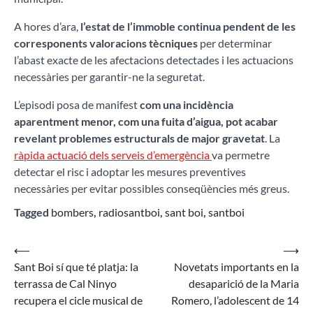
A hores d’ara,
l’estat de l’immoble continua pendent de les
corresponents valoracions tècniques
per determinar
l’abast exacte de les afectacions detectades i les actuacions
necessàries per garantir-ne la seguretat.
L’episodi posa de manifest
com una incidència
aparentment menor, com una fuita d’aigua, pot acabar
revelant problemes estructurals de major gravetat
. La
ràpida actuació dels serveis d’emergència
va permetre
detectar el risc i adoptar les mesures preventives
necessàries per evitar possibles conseqüències més greus.
Tagged
bombers
,
radiosantboi
,
sant boi
,
santboi
Navegació
⟵
⟶
Sant Boi sí que té platja: la
Novetats importants en la
d'entrades
terrassa de Cal Ninyo
desaparició de la Maria
recupera el cicle musical de
Romero, l’adolescent de 14