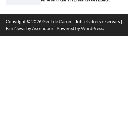
Copyright © 2026
Gent de Carrer
- Tots els drets reservats |
Fair News by
Ascendoor
| Powered by
WordPress
.