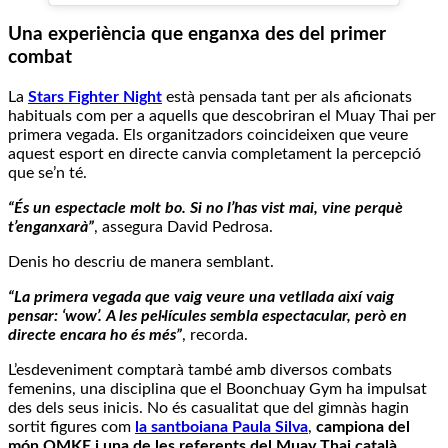
Una experiència que enganxa des del primer
combat
La
Stars Fighter Night
està pensada tant per als aficionats
habituals com per a aquells que descobriran el Muay Thai per
primera vegada. Els organitzadors coincideixen que veure
aquest esport en directe canvia completament la percepció
que se’n té.
“És un espectacle molt bo. Si no l’has vist mai, vine perquè
t’enganxarà”
, assegura David Pedrosa.
Denis ho descriu de manera semblant.
“La primera vegada que vaig veure una vetllada així vaig
pensar: ‘wow’. A les pel·lícules sembla espectacular, però en
directe encara ho és més”
, recorda.
L’esdeveniment comptarà també amb diversos combats
femenins, una disciplina que el Boonchuay Gym ha impulsat
des dels seus inicis. No és casualitat que del gimnàs hagin
sortit figures com
la santboiana Paula Silva
,
campiona del
món OMKE i una de les referents del Muay Thai català.