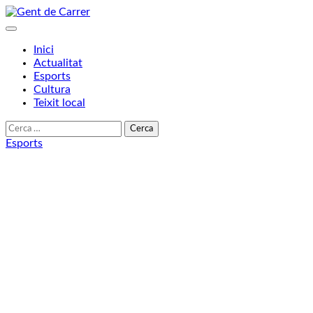
Skip
to
content
Inici
Actualitat
Esports
Cultura
Teixit local
Cerca:
Esports