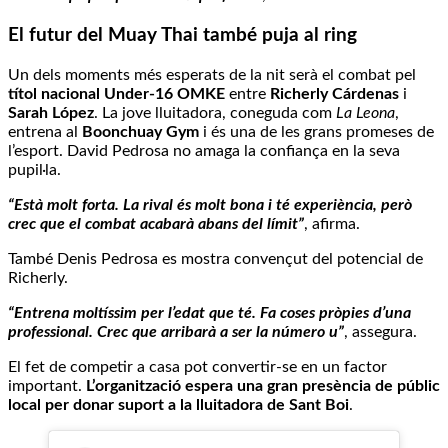
El futur del Muay Thai també puja al ring
Un dels moments més esperats de la nit serà el combat pel
títol nacional Under-16 OMKE
entre
Richerly Cárdenas
i
Sarah López
. La jove lluitadora, coneguda com
La Leona
,
entrena al
Boonchuay Gym
i és una de les grans promeses de
l’esport. David Pedrosa no amaga la confiança en la seva
pupil·la.
“Està molt forta. La rival és molt bona i té experiència, però
crec que el combat acabarà abans del límit”
, afirma.
També Denis Pedrosa es mostra convençut del potencial de
Richerly.
“Entrena moltíssim per l’edat que té. Fa coses pròpies d’una
professional. Crec que arribarà a ser la número u”
, assegura.
El fet de competir a casa pot convertir-se en un factor
important.
L’organització espera una gran presència de públic
local per donar suport a la lluitadora de Sant Boi
.