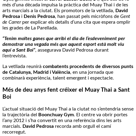
més d’una dècada impulsa la pràctica del Muay Thai i de les
arts marcials a la ciutat. Els promotors de la vetllada,
David
Pedrosa
i
Denis Pedrosa
, han passat pels micròfons de
Gent
de Carrer
per explicar els detalls d’una cita que espera omplir
les grades de La Parellada.
“Tenim moltes ganes que arribi el dia de l’esdeveniment per
demostrar una vegada més que aquest esport està molt viu
aquí a Sant Boi”
, assegurava David Pedrosa durant
l’entrevista.
La vetllada reunirà
combatents procedents de diversos punts
de Catalunya, Madrid i València
, en una jornada que
combinarà experiència, talent emergent i espectacle.
Més de deu anys fent créixer el Muay Thai a Sant
Boi
L’actual situació del Muay Thai a la ciutat no s’entendria sense
la trajectòria del
Boonchuay Gym
. El centre va obrir portes
l’any 2012 i s’ha convertit en una referència dins les arts
marcials.
David Pedrosa
recorda amb orgull el camí
recorregut.