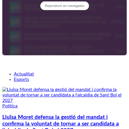
Actualitat
Esports
Política
Lluïsa Moret defensa la gestió del mandat i
confirma la voluntat de tornar a ser candidata a