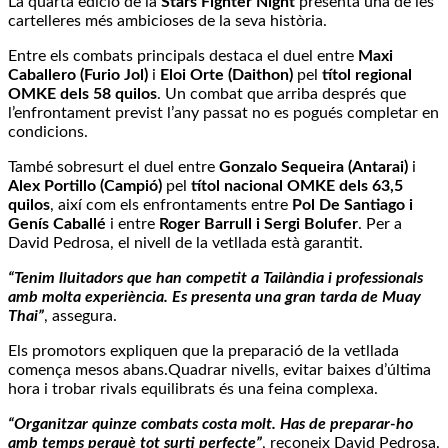
La quarta edició de la
Stars Fighter Night
presenta una de les
cartelleres més ambicioses de la seva història.
Entre els combats principals destaca el duel entre
Maxi
Caballero (Furio Jol)
i
Eloi Orte (Daithon)
pel
títol regional
OMKE dels 58 quilos
. Un combat que arriba després que
l’enfrontament previst l’any passat no es pogués completar en
condicions.
També sobresurt el duel entre
Gonzalo Sequeira (Antarai)
i
Alex Portillo (Campió)
pel
títol nacional OMKE dels 63,5
quilos
, així com els enfrontaments entre
Pol De Santiago i
Genís Caballé
i entre
Roger Barrull i Sergi Bolufer
. Per a
David Pedrosa, el nivell de la vetllada està garantit.
“Tenim lluitadors que han competit a Tailàndia i professionals
amb molta experiència. Es presenta una gran tarda de Muay
Thai”
, assegura.
Els promotors expliquen que la preparació de la vetllada
comença mesos abans.Quadrar nivells, evitar baixes d’última
hora i trobar rivals equilibrats és una feina complexa.
“Organitzar quinze combats costa molt. Has de preparar-ho
amb temps perquè tot surti perfecte”
, reconeix David Pedrosa.