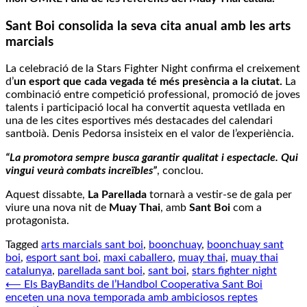
Sant Boi consolida la seva cita anual amb les arts
marcials
La celebració de la Stars Fighter Night confirma el creixement
d’
un esport que cada vegada té més presència a la ciutat.
La
combinació entre competició professional, promoció de joves
talents i participació local ha convertit aquesta vetllada en
una de les cites esportives més destacades del calendari
santboià. Denis Pedorsa insisteix en el valor de l’experiència.
“La promotora sempre busca garantir qualitat i espectacle. Qui
vingui veurà combats increïbles”
, conclou.
Aquest dissabte,
La Parellada
tornarà a vestir-se de gala per
viure una nova nit de
Muay Thai
, amb
Sant Boi
com a
protagonista.
Tagged
arts marcials sant boi
,
boonchuay
,
boonchuay sant
boi
,
esport sant boi
,
maxi caballero
,
muay thai
,
muay thai
catalunya
,
parellada sant boi
,
sant boi
,
stars fighter night
Navegació
⟵
Els BayBandits de l’Handbol Cooperativa Sant Boi
enceten una nova temporada amb ambiciosos reptes
d'entrades