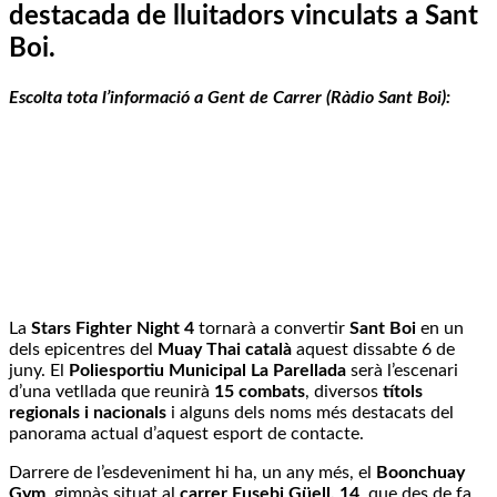
destacada de lluitadors vinculats a Sant
Boi.
Escolta tota l’informació a Gent de Carrer (Ràdio Sant Boi):
La
Stars Fighter Night 4
tornarà a convertir
Sant Boi
en un
dels epicentres del
Muay Thai català
aquest dissabte 6 de
juny. El
Poliesportiu Municipal La Parellada
serà l’escenari
d’una vetllada que reunirà
15 combats
, diversos
títols
regionals i nacionals
i alguns dels noms més destacats del
panorama actual d’aquest esport de contacte.
Darrere de l’esdeveniment hi ha, un any més, el
Boonchuay
Gym
, gimnàs situat al
carrer Eusebi Güell, 14
, que des de fa