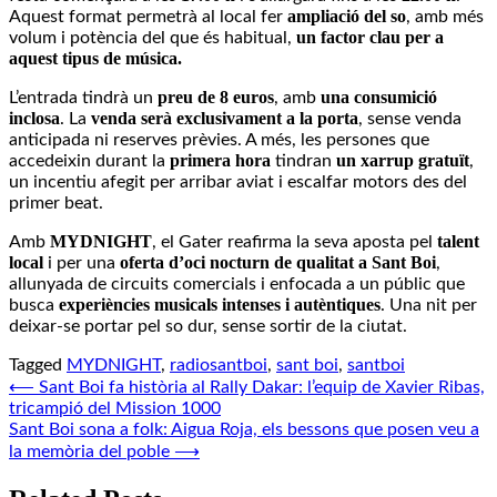
ampliació del so
Aquest format permetrà al local fer
, amb més
un factor clau per a
volum i potència del que és habitual,
aquest tipus de música.
preu de 8 euros
una consumició
L’entrada tindrà un
, amb
inclosa
venda serà exclusivament a la porta
. La
, sense venda
anticipada ni reserves prèvies. A més, les persones que
primera hora
un xarrup gratuït
accedeixin durant la
tindran
,
un incentiu afegit per arribar aviat i escalfar motors des del
primer beat.
MYDNIGHT
talent
Amb
, el Gater reafirma la seva aposta pel
local
oferta d’oci nocturn de qualitat a Sant Boi
i per una
,
allunyada de circuits comercials i enfocada a un públic que
experiències musicals intenses i autèntiques
busca
. Una nit per
deixar-se portar pel so dur, sense sortir de la ciutat.
Tagged
MYDNIGHT
,
radiosantboi
,
sant boi
,
santboi
Navegació
⟵
Sant Boi fa història al Rally Dakar: l’equip de Xavier Ribas,
tricampió del Mission 1000
d'entrades
Sant Boi sona a folk: Aigua Roja, els bessons que posen veu a
la memòria del poble
⟶