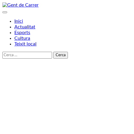
Skip
to
content
Inici
Actualitat
Esports
Cultura
Teixit local
Cerca: