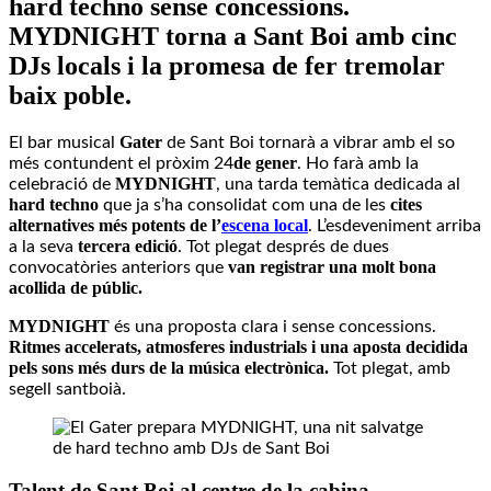
hard techno sense concessions.
MYDNIGHT torna a Sant Boi amb cinc
DJs locals i la promesa de fer tremolar
baix poble.
Gater
El bar musical
de Sant Boi tornarà a vibrar amb el so
de gener
més contundent el pròxim 24
. Ho farà amb la
MYDNIGHT
celebració de
, una tarda temàtica dedicada al
hard techno
cites
que ja s’ha consolidat com una de les
alternatives més potents de l’
e
scena local
. L’esdeveniment arriba
tercera edició
a la seva
. Tot plegat després de dues
van registrar una molt bona
convocatòries anteriors que
acollida de públic.
MYDNIGHT
és una proposta clara i sense concessions.
Ritmes accelerats, atmosferes industrials i una aposta decidida
pels sons més durs de la música electrònica.
Tot plegat, amb
segell santboià.
Talent de Sant Boi al centre de la cabina