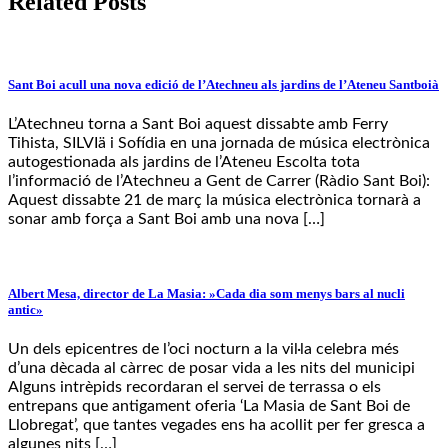
Related Posts
Sant Boi acull una nova edició de l’Atechneu als jardins de l’Ateneu Santboià
L’Atechneu torna a Sant Boi aquest dissabte amb Ferry
Tihista, SILVIä i Sofídia en una jornada de música electrònica
autogestionada als jardins de l’Ateneu Escolta tota
l’informació de l’Atechneu a Gent de Carrer (Ràdio Sant Boi):
Aquest dissabte 21 de març la música electrònica tornarà a
sonar amb força a Sant Boi amb una nova […]
Albert Mesa, director de La Masia: »Cada dia som menys bars al nucli
antic»
Un dels epicentres de l’oci nocturn a la vil·la celebra més
d’una dècada al càrrec de posar vida a les nits del municipi
Alguns intrèpids recordaran el servei de terrassa o els
entrepans que antigament oferia ‘La Masia de Sant Boi de
Llobregat’, que tantes vegades ens ha acollit per fer gresca a
algunes nits […]