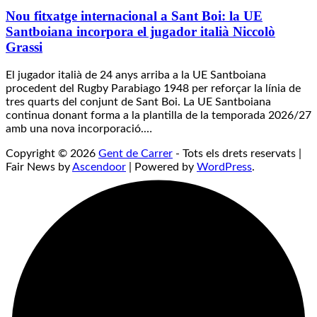
Nou fitxatge internacional a Sant Boi: la UE
Santboiana incorpora el jugador italià Niccolò
Grassi
El jugador italià de 24 anys arriba a la UE Santboiana
procedent del Rugby Parabiago 1948 per reforçar la línia de
tres quarts del conjunt de Sant Boi. La UE Santboiana
continua donant forma a la plantilla de la temporada 2026/27
amb una nova incorporació.…
Copyright © 2026
Gent de Carrer
- Tots els drets reservats |
Fair News by
Ascendoor
| Powered by
WordPress
.