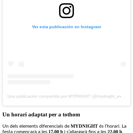
Ver esta publicación en Instagram
Una publicación compartida por MYDNIGHT (@mydnight_events)
Un horari adaptat per a tothom
MYDNIGHT
Un dels elements diferencials de
és l’horari. La
17.00 h
22.00 h
festa començarà a les
i s’allargarà fins a les
.