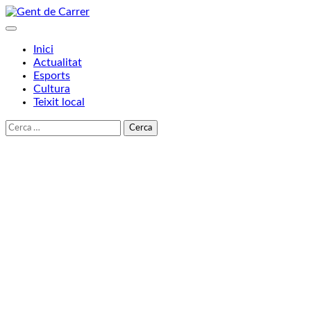
Skip
to
content
Inici
Actualitat
Esports
Cultura
Teixit local
Cerca: