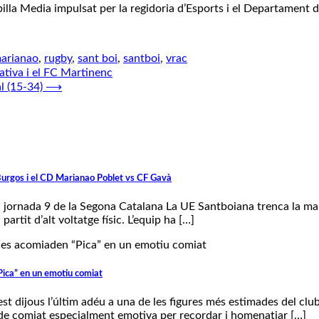
billa Media impulsat per la regidoria d’Esports i el Departament
arianao
,
rugby
,
sant boi
,
santboi
,
vrac
tiva i el FC Martinenc
l (15-34)
⟶
Burgos i el CD Marianao Poblet vs CF Gavà
a jornada 9 de la Segona Catalana La UE Santboiana trenca la mala
rtit d’alt voltatge físic. L’equip ha […]
Pica” en un emotiu comiat
 dijous l’últim adéu a una de les figures més estimades del club 
 de comiat especialment emotiva per recordar i homenatjar […]