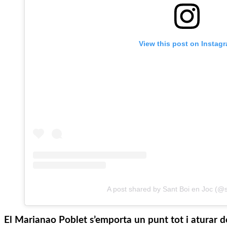
View this post on Instag
A post shared by Sant Boi en Joc (@
El Marianao Poblet s’emporta un punt tot i aturar d