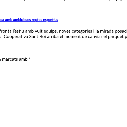
ada amb ambiciosos reptes esportius
onta l’estiu amb vuit equips, noves categories i la mirada posada
l Cooperativa Sant Boi arriba el moment de canviar el parquet per
an marcats amb
*