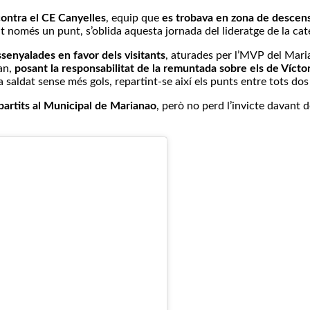
ontra el CE Canyelles
, equip que
es trobava en zona de descen
nt només un punt, s’oblida aquesta jornada del lideratge de la cat
enyalades en favor dels visitants
, aturades per l’MVP del Mari
an,
posant la responsabilitat de la remuntada sobre els de Vícto
a saldat sense més gols, repartint-se així els punts entre tots dos
 partits al Municipal de Marianao
, però no perd l’invicte davant d