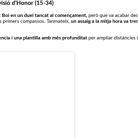
visió d’Honor (15-34)
nt Boi en un duel tancat al començament,
però que va acabar deca
 els primers compassos. Tanmateix,
un assaig a la mitja hora va tr
ència i una plantilla amb més profunditat
per ampliar distàncies 