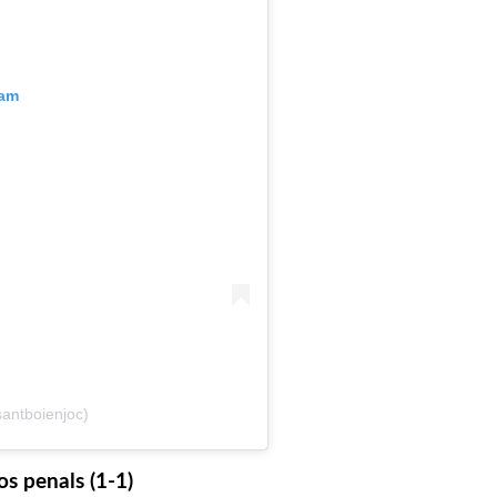
ram
santboienjoc)
os penals (1-1)