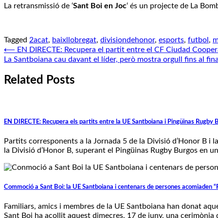
La retransmissió de ‘
Sant Boi en Joc
‘ és un projecte de La Bom
Tagged
2acat
,
baixllobregat
,
divisiondehonor
,
esports
,
futbol
,
m
Navegació
⟵
EN DIRECTE: Recupera el partit entre el CF Ciudad Coopera
La Santboiana cau davant el líder, però mostra orgull fins al fina
d'entrades
Related Posts
EN DIRECTE: Recupera els partits entre la UE Santboiana i Pingüinas Rugby 
Partits corresponents a la Jornada 5 de la Divisió d’Honor B i l
la Divisió d’Honor B, superant el Pingüinas Rugby Burgos en un pa
Commoció a Sant Boi: la UE Santboiana i centenars de persones acomiaden “
Familiars, amics i membres de la UE Santboiana han donat aquest
Sant Boi ha acollit aquest dimecres, 17 de juny, una cerimònia