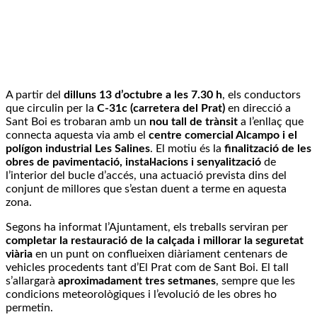
A partir del
dilluns 13 d’octubre a les 7.30 h
, els conductors
que circulin per la
C-31c (carretera del Prat)
en direcció a
Sant Boi es trobaran amb un
nou tall de trànsit
a l’enllaç que
connecta aquesta via amb el
centre comercial Alcampo i el
polígon industrial Les Salines
. El motiu és la
finalització de les
obres de pavimentació, instal·lacions i senyalització
de
l’interior del bucle d’accés, una actuació prevista dins del
conjunt de millores que s’estan duent a terme en aquesta
zona.
Segons ha informat l’Ajuntament, els treballs serviran per
completar la restauració de la calçada i millorar la seguretat
viària
en un punt on conflueixen diàriament centenars de
vehicles procedents tant d’El Prat com de Sant Boi. El tall
s’allargarà
aproximadament tres setmanes
, sempre que les
condicions meteorològiques i l’evolució de les obres ho
permetin.