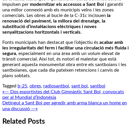
impulsen per
modernitzar els accessos a Sant Boi
i garantir
una millor connexió amb els municipis veïns i les zones
comercials. Les obres al bucle de la C-31c inclouen
la
renovació del paviment, la millora del drenatge, la
substitució d’instal·lacions elèctriques i noves
senyalitzacions horitzontals i verticals
.
Fonts municipals han destacat que l’objectiu és
acabar amb
les irregularitats del ferm i facilitar una circulació més fluida i
segura
, especialment en una àrea amb un volum elevat de
trànsit comercial. Així tot, és notori el malestar que està
generant aquesta monumental obra entre els santboians i les
santboianes, que cada dia pateixen retencions i canvis de
plans sobtats.
Tagged
b-25
,
obres
,
radiosantboi
,
sant boi
,
santboi
Navegació
⟵
Dos esportistes del Club Gimnàstic Sant Boi, convocats
per al Mundial d’Indonèsia
d'entrades
Detingut a Sant Boi per agredir amb arma blanca un home en
una discussió
⟶
Related Posts