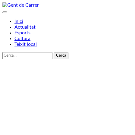
Skip
to
content
Inici
Actualitat
Esports
Cultura
Teixit local
Cerca: