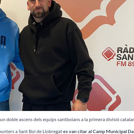
d’un doble ascens dels equips santboians a la primera divisió catala
punters a Sant Boi de Llobregat
es van citar al Camp Municipal Da