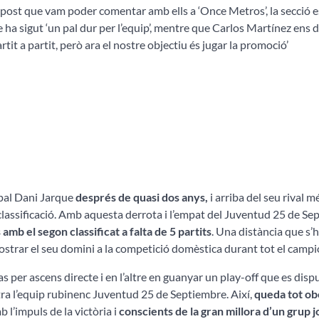
 post que vam poder comentar amb ells a ‘Once Metros’, la secció 
 ha sigut ‘un pal dur per l’equip’, mentre que Carlos Martínez ens d
tit a partit, però ara el nostre objectiu és jugar la promoció’
ipal Dani Jarque
després de quasi dos anys,
i arriba del seu rival 
classificació. Amb aquesta derrota i l’empat del Juventud 25 de Se
amb el segon classificat a falta de 5 partits
. Una distància que s’h
mostrar el seu domini a la competició domèstica durant tot el campi
cas per ascens directe i en l’altre en guanyar un play-off que es disp
ontra l’equip rubinenc Juventud 25 de Septiembre. Així,
queda tot ob
 l’impuls de la victòria i
conscients de la gran millora d’un grup j