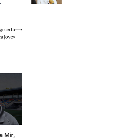
r
gi certa
⟶
ca jove»
a Mir,