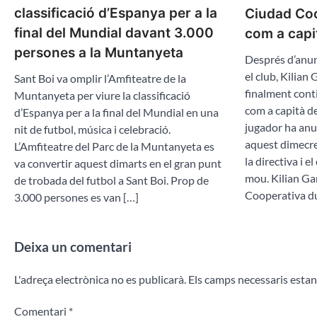
classificació d’Espanya per a la
Ciudad Coo
final del Mundial davant 3.000
com a capità
persones a la Muntanyeta
Després d’anu
el club, Kilian
Sant Boi va omplir l’Amfiteatre de la
finalment con
Muntanyeta per viure la classificació
com a capità d
d’Espanya per a la final del Mundial en una
jugador ha anu
nit de futbol, música i celebració.
aquest dimecre
L’Amfiteatre del Parc de la Muntanyeta es
la directiva i el
va convertir aquest dimarts en el gran punt
mou. Kilian Ga
de trobada del futbol a Sant Boi. Prop de
Cooperativa d
3.000 persones es van […]
Deixa un comentari
L'adreça electrònica no es publicarà.
Els camps necessaris esta
Comentari
*