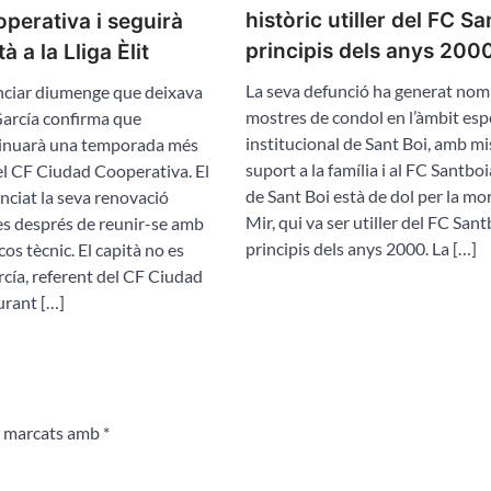
històric utiller del FC S
perativa i seguirà
principis dels anys 200
 a la Lliga Èlit
La seva defunció ha generat no
nciar diumenge que deixava
mostres de condol en l’àmbit espo
 García confirma que
institucional de Sant Boi, amb m
tinuarà una temporada més
suport a la família i al FC Santboi
el CF Ciudad Cooperativa. El
de Sant Boi està de dol per la mo
nciat la seva renovació
Mir, qui va ser utiller del FC Sant
s després de reunir-se amb
principis dels anys 2000. La […]
 cos tècnic. El capità no es
rcía, referent del CF Ciudad
urant […]
n marcats amb
*