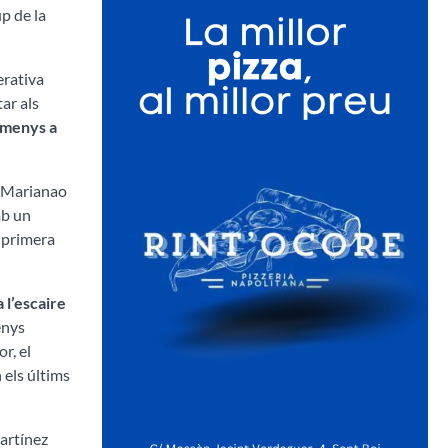
p de la
rativa
ar als
i menys a
l Marianao
mb un
a primera
 l’escaire
enys
r, el
 els últims
Martínez