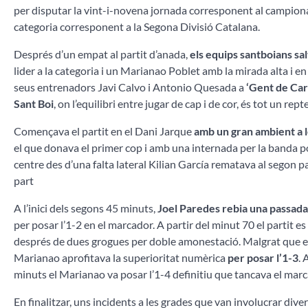
per disputar la vint-i-novena jornada corresponent al campiona
categoria corresponent a la Segona Divisió Catalana.
Després d’un empat al partit d’anada,
els equips santboians sal
lider a la categoria i un Marianao Poblet amb la mirada alta i e
seus entrenadors Javi Calvo i Antonio Quesada a
‘Gent de Car
Sant Boi
, on l’equilibri entre jugar de cap i de cor, és tot un repte
Començava el partit en el Dani Jarque
amb un gran ambient a 
el que donava el primer cop i amb una internada per la banda p
centre des d’una falta lateral Kilian García rematava al segon pa
part
A l’inici dels segons 45 minuts,
Joel Paredes rebia una passada
per posar l’1-2 en el marcador. A partir del minut 70 el parti
després de dues grogues per doble amonestació. Malgrat que els 
Marianao aprofitava la superioritat numèrica
per posar l’1-3
. 
minuts el Marianao va posar l’1-4 definitiu que tancava el marc
En finalitzar, uns incidents a les grades que van involucrar div