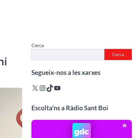
Cerca
Cerca
ni
Segueix-nos a les xarxes
X
Instagram
TikTok
YouTube
Escolta'ns a Ràdio Sant Boi