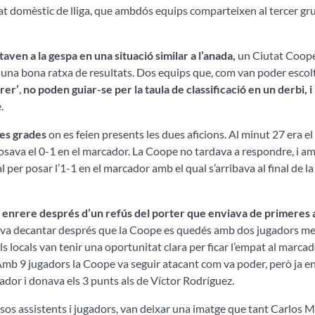
t domèstic de lliga, que ambdós equips comparteixen al tercer gru
taven a la gespa en una situació similar a l’anada,
un Ciutat Coope
n una bona ratxa de resultats. Dos equips que, com van poder escolt
rer’
,
no poden guiar-se per la taula de classificació en un derbi, 
.
les grades
on es feien presents les dues aficions. Al minut 27 era e
osava el 0-1 en el marcador. La Coope no tardava a respondre, i a
l per posar l’1-1 en el marcador amb el qual s’arribava al final de l
 enrere després d’un refús del porter que enviava de primeres a
t es va decantar després que la Coope es quedés amb dos jugadors m
locals van tenir una oportunitat clara per ficar l’empat al marcado
Amb 9 jugadors la Coope va seguir atacant com va poder, però ja en
ador i donava els 3 punts als de Víctor Rodríguez.
ersos assistents i jugadors, van deixar una imatge que tant Carlos 