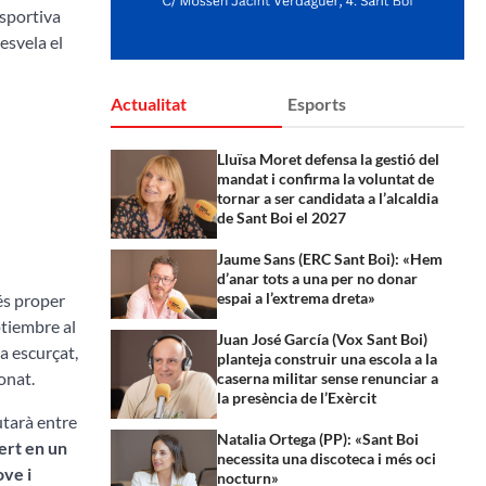
esportiva
esvela el
Actualitat
Esports
Lluïsa Moret defensa la gestió del
mandat i confirma la voluntat de
tornar a ser candidata a l’alcaldia
de Sant Boi el 2027
Jaume Sans (ERC Sant Boi): «Hem
d’anar tots a una per no donar
espai a l’extrema dreta»
més proper
ptiembre al
Juan José García (Vox Sant Boi)
a escurçat,
planteja construir una escola a la
onat.
caserna militar sense renunciar a
la presència de l’Exèrcit
utarà entre
Natalia Ortega (PP): «Sant Boi
ert en un
necessita una discoteca i més oci
ove i
nocturn»