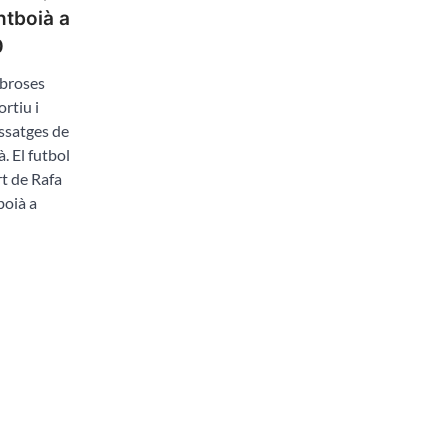
antboià a
0
mbroses
rtiu i
issatges de
à. El futbol
rt de Rafa
boià a