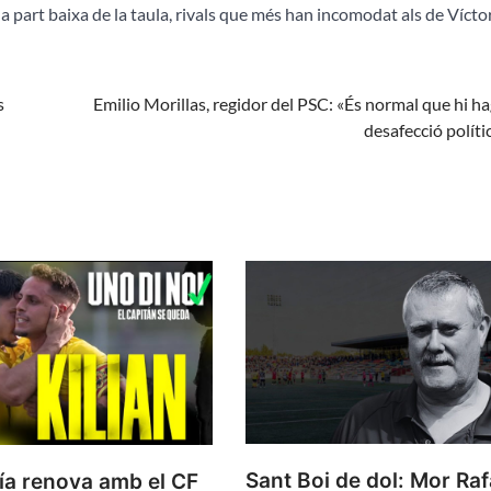
e la part baixa de la taula, rivals que més han incomodat als de Vícto
s
Emilio Morillas, regidor del PSC: «És normal que hi ha
desafecció políti
Sant Boi de dol: Mor Raf
cía renova amb el CF