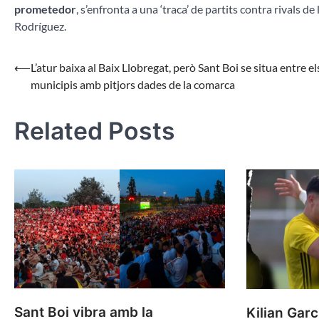
prometedor
, s’enfronta a una ‘traca’ de partits contra rivals d
Rodríguez.
Navegació
⟵
L’atur baixa al Baix Llobregat, però Sant Boi se situa entre el
municipis amb pitjors dades de la comarca
d'entrades
Related Posts
Sant Boi vibra amb la
Kilian Gar