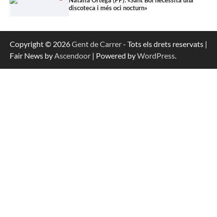
discoteca i més oci nocturn»
Copyright © 2026
Gent de Carrer
- Tots els drets reservats |
Fair News by
Ascendoor
| Powered by
WordPress
.