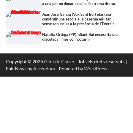
a una per no donar espai a l’extrema dreta»
Juan José García (Vox Sant Boi) planteja
construir una escola a la caserna militar
sense renunciar a la presència de l’Exèrcit
Natalia Ortega (PP): «Sant Boi necessita una
discoteca i més oci nocturn»
Copyright © 2026
Gent de Carrer
- Tots els drets reservats |
Fair News by
Ascendoor
| Powered by
WordPress
.