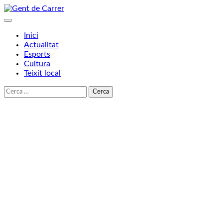
Skip
to
content
Inici
Actualitat
Esports
Cultura
Teixit local
Cerca: