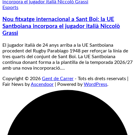
Esports
Nou fitxatge internacional a Sant Boi: la UE
Santboiana incorpora el jugador italià Niccolò
Grassi
El jugador italià de 24 anys arriba a la UE Santboiana
procedent del Rugby Parabiago 1948 per reforçar la línia de
tres quarts del conjunt de Sant Boi. La UE Santboiana
continua donant forma a la plantilla de la temporada 2026/27
amb una nova incorporació.…
Copyright © 2026
Gent de Carrer
- Tots els drets reservats |
Fair News by
Ascendoor
| Powered by
WordPress
.