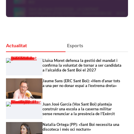
Actualitat
Esports
Lluïsa Moret defensa la gestió del mandat i
confirma la voluntat de tornar a ser candidata
a l’alcaldia de Sant Boi el 2027
Jaume Sans (ERC Sant Boi): «Hem d’anar tots
a una per no donar espai a l’extrema dreta»
Juan José García (Vox Sant Boi) planteja
construir una escola a la caserna militar
sense renunciar a la presència de l’Exèrcit
Natalia Ortega (PP): «Sant Boi necessita una
discoteca i més oci nocturn»