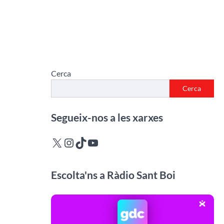
Cerca
Cerca
Segueix-nos a les xarxes
X
Instagram
TikTok
YouTube
Escolta'ns a Ràdio Sant Boi