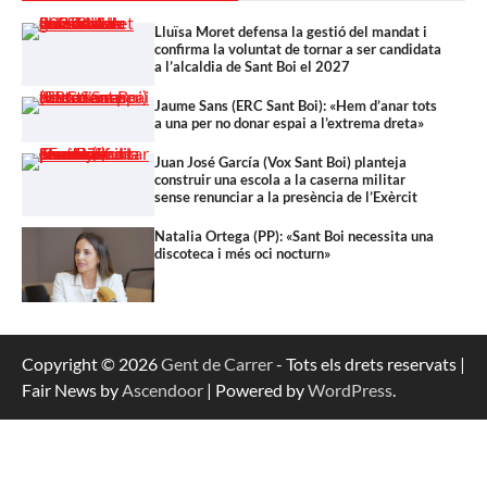
Lluïsa Moret defensa la gestió del mandat i
confirma la voluntat de tornar a ser candidata
a l’alcaldia de Sant Boi el 2027
Jaume Sans (ERC Sant Boi): «Hem d’anar tots
a una per no donar espai a l’extrema dreta»
Juan José García (Vox Sant Boi) planteja
construir una escola a la caserna militar
sense renunciar a la presència de l’Exèrcit
Natalia Ortega (PP): «Sant Boi necessita una
discoteca i més oci nocturn»
Copyright © 2026
Gent de Carrer
- Tots els drets reservats |
Fair News by
Ascendoor
| Powered by
WordPress
.