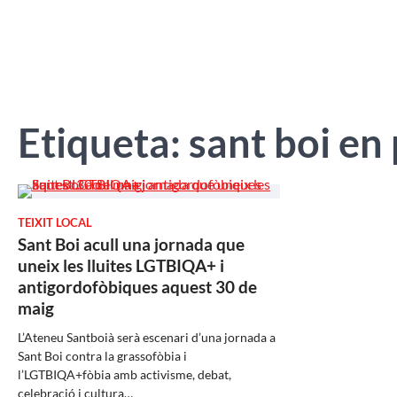
Etiqueta:
sant boi en 
TEIXIT LOCAL
Sant Boi acull una jornada que
uneix les lluites LGTBIQA+ i
antigordofòbiques aquest 30 de
maig
L’Ateneu Santboià serà escenari d’una jornada a
Sant Boi contra la grassofòbia i
l’LGTBIQA+fòbia amb activisme, debat,
celebració i cultura…