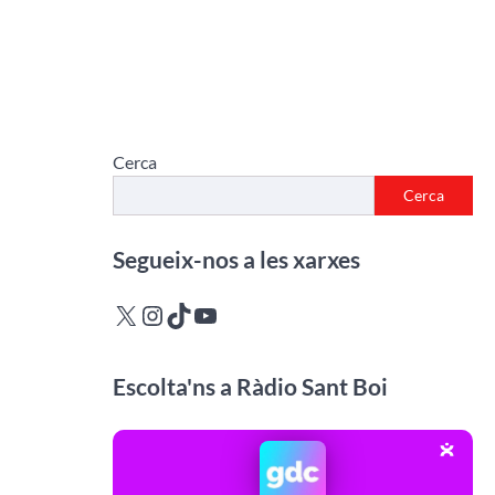
Cerca
Cerca
Segueix-nos a les xarxes
X
Instagram
TikTok
YouTube
Escolta'ns a Ràdio Sant Boi