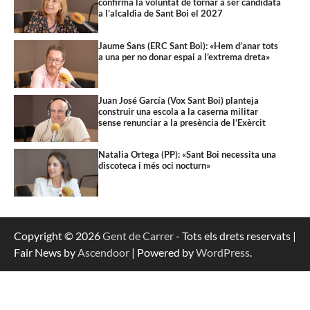
confirma la voluntat de tornar a ser candidata
a l’alcaldia de Sant Boi el 2027
Jaume Sans (ERC Sant Boi): «Hem d’anar tots
a una per no donar espai a l’extrema dreta»
Juan José García (Vox Sant Boi) planteja
construir una escola a la caserna militar
sense renunciar a la presència de l’Exèrcit
Natalia Ortega (PP): «Sant Boi necessita una
discoteca i més oci nocturn»
Copyright © 2026
Gent de Carrer
- Tots els drets reservats |
Fair News by
Ascendoor
| Powered by
WordPress
.