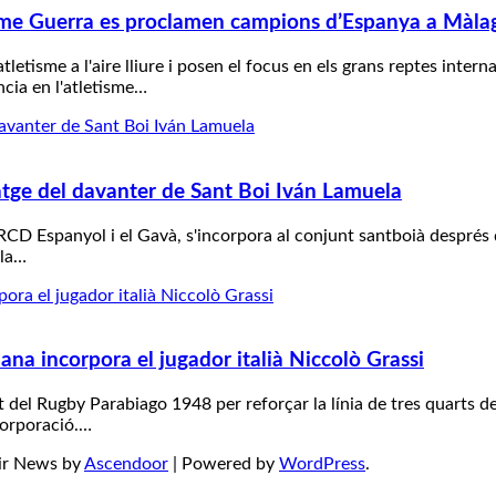
 Jaime Guerra es proclamen campions d’Espanya a Màla
letisme a l'aire lliure i posen el focus en els grans reptes inter
ncia en l'atletisme…
xatge del davanter de Sant Boi Iván Lamuela
 RCD Espanyol i el Gavà, s'incorpora al conjunt santboià després 
 la…
ana incorpora el jugador italià Niccolò Grassi
nt del Rugby Parabiago 1948 per reforçar la línia de tres quarts
corporació.…
Fair News by
Ascendoor
| Powered by
WordPress
.