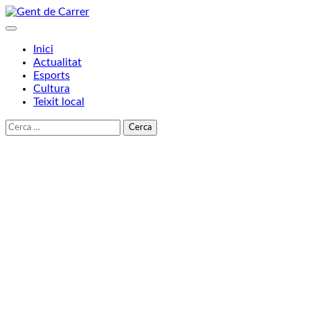
Skip
to
content
Inici
Actualitat
Esports
Cultura
Teixit local
Cerca: