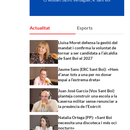
Actualitat
Esports
Lluïsa Moret defensa la gestió del
mandat i confirma la voluntat de
tornar a ser candidata a l’alcaldia
de Sant Boi el 2027
Jaume Sans (ERC Sant Boi): «Hem
d’anar tots a una per no donar
espai a l’extrema dreta»
Juan José García (Vox Sant Boi)
planteja construir una escola a la
caserna militar sense renunciar a
la presència de l’Exèrcit
Natalia Ortega (PP): «Sant Boi
necessita una discoteca i més oci
nocturn»