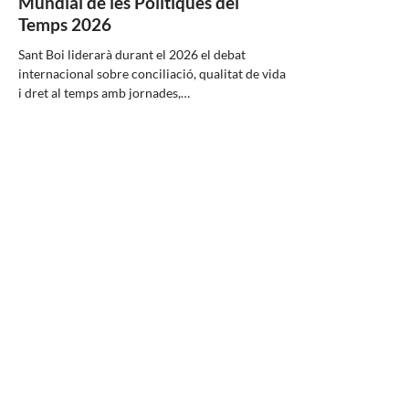
Mundial de les Polítiques del
Temps 2026
Sant Boi liderarà durant el 2026 el debat
internacional sobre conciliació, qualitat de vida
i dret al temps amb jornades,…