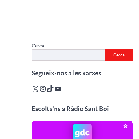
Cerca
Cerca
Segueix-nos a les xarxes
X
Instagram
TikTok
YouTube
Escolta'ns a Ràdio Sant Boi