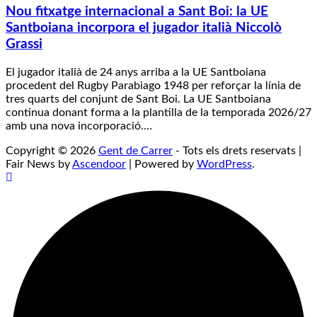
Nou fitxatge internacional a Sant Boi: la UE
Santboiana incorpora el jugador italià Niccolò
Grassi
El jugador italià de 24 anys arriba a la UE Santboiana
procedent del Rugby Parabiago 1948 per reforçar la línia de
tres quarts del conjunt de Sant Boi. La UE Santboiana
continua donant forma a la plantilla de la temporada 2026/27
amb una nova incorporació.…
Copyright © 2026
Gent de Carrer
- Tots els drets reservats |
Fair News by
Ascendoor
| Powered by
WordPress
.