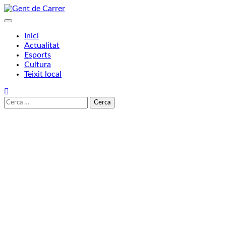
Skip
to
content
Inici
Actualitat
Esports
Cultura
Teixit local
Cerca: