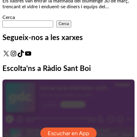
Els lladres van entrar la matinada del diumenge 30 de març,
trencant el vidre i enduent-se diners i equips del…
Cerca
Cerca
Segueix-nos a les xarxes
X
Instagram
TikTok
YouTube
Escolta'ns a Ràdio Sant Boi