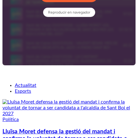
Actualitat
Esports
Política
Lluïsa Moret defensa la gestió del mandat i