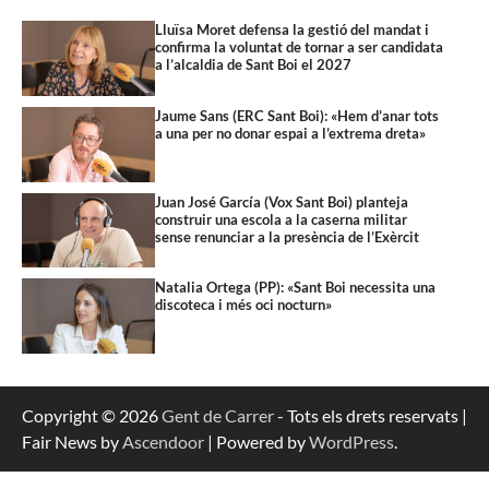
Lluïsa Moret defensa la gestió del mandat i
confirma la voluntat de tornar a ser candidata
a l’alcaldia de Sant Boi el 2027
Jaume Sans (ERC Sant Boi): «Hem d’anar tots
a una per no donar espai a l’extrema dreta»
Juan José García (Vox Sant Boi) planteja
construir una escola a la caserna militar
sense renunciar a la presència de l’Exèrcit
Natalia Ortega (PP): «Sant Boi necessita una
discoteca i més oci nocturn»
Copyright © 2026
Gent de Carrer
- Tots els drets reservats |
Fair News by
Ascendoor
| Powered by
WordPress
.