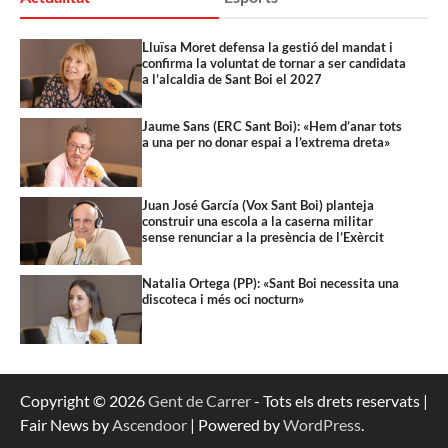
Lluïsa Moret defensa la gestió del mandat i
confirma la voluntat de tornar a ser candidata
a l’alcaldia de Sant Boi el 2027
Jaume Sans (ERC Sant Boi): «Hem d’anar tots
a una per no donar espai a l’extrema dreta»
Juan José García (Vox Sant Boi) planteja
construir una escola a la caserna militar
sense renunciar a la presència de l’Exèrcit
Natalia Ortega (PP): «Sant Boi necessita una
discoteca i més oci nocturn»
Copyright © 2026
Gent de Carrer
- Tots els drets reservats |
Fair News by
Ascendoor
| Powered by
WordPress
.