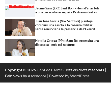
Jaume Sans (ERC Sant Boi): «Hem d’anar tots
a una per no donar espai a l’extrema dreta»
Juan José García (Vox Sant Boi) planteja
construir una escola a la caserna militar
sense renunciar a la presència de l’Exèrcit
Natalia Ortega (PP): «Sant Boi necessita una
discoteca i més oci nocturn»
Copyright © 2026
Gent de Carrer
- Tots els drets reservats |
Fair News by
Ascendoor
| Powered by
WordPress
.