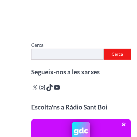
Cerca
Cerca
Segueix-nos a les xarxes
X
Instagram
TikTok
YouTube
Escolta'ns a Ràdio Sant Boi