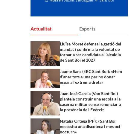
Actualitat
Esports
Lluïsa Moret defensa la gestió del
mandat i confirma la voluntat de
tornar a ser candidata a l’alcaldia
de Sant Boi el 2027
Jaume Sans (ERC Sant Boi): «Hem
d’anar tots a una per no donar
espai a l’extrema dreta»
Juan José García (Vox Sant Boi)
planteja construir una escola a la
caserna militar sense renunciar a
la presència de l’Exèrcit
Natalia Ortega (PP): «Sant Boi
necessita una discoteca i més oci
nocturn»