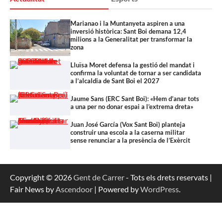
Marianao i la Muntanyeta aspiren a una
inversió històrica: Sant Boi demana 12,4
milions a la Generalitat per transformar la
zona
Lluïsa Moret defensa la gestió del mandat i
confirma la voluntat de tornar a ser candidata
a l’alcaldia de Sant Boi el 2027
Jaume Sans (ERC Sant Boi): «Hem d’anar tots
a una per no donar espai a l’extrema dreta»
Juan José García (Vox Sant Boi) planteja
construir una escola a la caserna militar
sense renunciar a la presència de l’Exèrcit
Copyright © 2026
Gent de Carrer
- Tots els drets reservats |
Fair News by
Ascendoor
| Powered by
WordPress
.